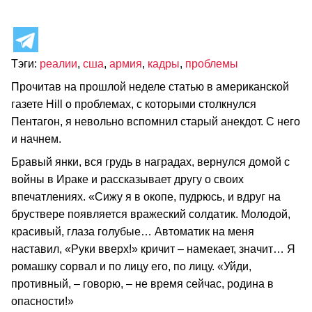
Тэги:
реалии
,
сша
,
армия
,
кадры
,
проблемы
Прочитав на прошлой неделе статью в американской
газете Hill о проблемах, с которыми столкнулся
Пентагон, я невольно вспомнил старый анекдот. С него
и начнем.
Бравый янки, вся грудь в наградах, вернулся домой с
войны в Ираке и рассказывает другу о своих
впечатлениях. «Сижу я в окопе, пудрюсь, и вдруг на
бруствере появляется вражеский солдатик. Молодой,
красивый, глаза голубые… Автоматик на меня
наставил, «Руки вверх!» кричит – намекает, значит… Я
ромашку сорвал и по лицу его, по лицу. «Уйди,
противный, – говорю, – не время сейчас, родина в
опасности!»