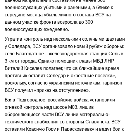
данном направлении составили не менее 500
военнослужащих убитыми и ранеными, а ближе к
середине месяца убыль личного состава ВСУ на
данном участке фронта возросла до 300
военнослужащих ежедневно.
Утратив контроль над несколькими соляными шахтами
у Соледара, ВСУ организовало новый рубеж обороны:
село Благодатное – железнодорожная станция Соль в
3 км от города. Однако помощник главы МВД ЛНР
Виталий Киселев полагает, что «в ближайшие время
противник оставит Соледар и окрестные поселки»,
поскольку, согласно украинским источникам, гарнизон
ВСУ получил «приказ на отступление».
Взяв Подгородное, российские войска установили
огневой контроль над шоссе М03, лишив
обороняющиеся части ВСУ линии материально-
технического снабжения со стороны Славянска. ВСУ
оставили Красную Гору и Парасковиевку и ведут бои к