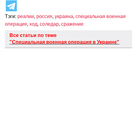
Тэги:
реалии
,
россия
,
украина
,
специальная военная
операция
,
ход
,
соледар
,
сражение
Все статьи по теме
"Специальная военная операция в Украине"