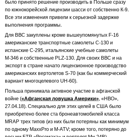
было принято решение производить в Польше сразу
по южнокорейской лицензии шасси от собственно К-9.
Все эти изменения привели к серьезной задержке
выполнения программы.
Для ВВС закуплены кроме вышеупомянутых F-16
американские транспортные самолеты С-130 и
испанские С-295, итальянские учебные самолеты
М-346 и собственные PLZ-130. Для своих ВВС и на
экспорт в стране начато лицензионное производство
американских вертолетов S-70 (как бы коммерческий
вариант многоцелевого UH-60).
Польша принимала активное участие в афганской
войне (
«Афганская ловушка Америки»
, «НВО»,
27.04.18). Специально для этих целей в США было
приобретено более ста бронеавтомобилей класса
МRАР трех типов (из них были потеряны как минимум
по одному МаххРrо и М-АТV; кроме того, потеряно до
восьми БТР «Росомаха» и вертолет Ми-24В).