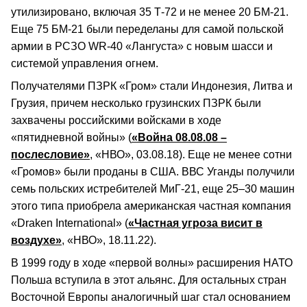
утилизировано, включая 35 Т-72 и не менее 20 БМ-21.
Еще 75 БМ-21 были переделаны для самой польской
армии в РСЗО WR-40 «Лангуста» с новым шасси и
системой управления огнем.
Получателями ПЗРК «Гром» стали Индонезия, Литва и
Грузия, причем несколько грузинских ПЗРК были
захвачены российскими войсками в ходе
«пятидневной войны» (
«Война 08.08.08 –
послесловие»
, «НВО», 03.08.18). Еще не менее сотни
«Громов» были проданы в США. ВВС Уганды получили
семь польских истребителей МиГ-21, еще 25–30 машин
этого типа приобрела американская частная компания
«Draken International» (
«Частная угроза висит в
воздухе»
, «НВО», 18.11.22).
В 1999 году в ходе «первой волны» расширения НАТО
Польша вступила в этот альянс. Для остальных стран
Восточной Европы аналогичный шаг стал основанием