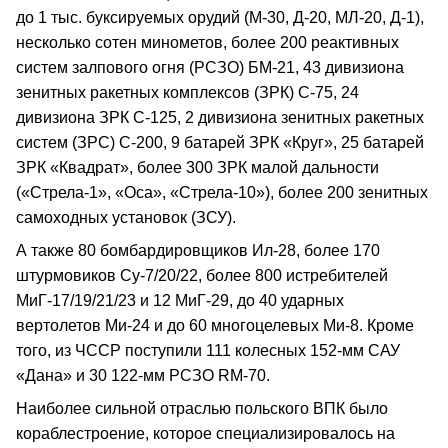
до 1 тыс. буксируемых орудий (М-30, Д-20, МЛ-20, Д-1),
несколько сотен минометов, более 200 реактивных
систем залпового огня (РСЗО) БМ-21, 43 дивизиона
зенитных ракетных комплексов (ЗРК) С-75, 24
дивизиона ЗРК С-125, 2 дивизиона зенитных ракетных
систем (ЗРС) С-200, 9 батарей ЗРК «Круг», 25 батарей
ЗРК «Квадрат», более 300 ЗРК малой дальности
(«Стрела-1», «Оса», «Стрела-10»), более 200 зенитных
самоходных установок (ЗСУ).
А также 80 бомбардировщиков Ил-28, более 170
штурмовиков Су-7/20/22, более 800 истребителей
МиГ-17/19/21/23 и 12 МиГ-29, до 40 ударных
вертолетов Ми-24 и до 60 многоцелевых Ми-8. Кроме
того, из ЧССР поступили 111 колесных 152-мм САУ
«Дана» и 30 122-мм РСЗО RM-70.
Наиболее сильной отраслью польского ВПК было
кораблестроение, которое специализировалось на