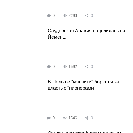
0
2293
0
Саудовская Аравия нацелилась на
Йемен...
0
1592
0
В Польше "мясники" борются за
власть с "пионерами"
0
1546
0