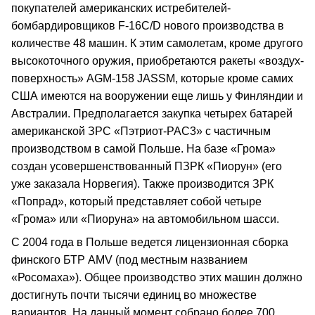
покупателей американских истребителей-
бомбардировщиков F-16С/D нового производства в
количестве 48 машин. К этим самолетам, кроме другого
высокоточного оружия, приобретаются ракеты «воздух-
поверхность» AGM-158 JASSM, которые кроме самих
США имеются на вооружении еще лишь у Финляндии и
Австралии. Предполагается закупка четырех батарей
американской ЗРС «Пэтриот-РАС3» с частичным
производством в самой Польше. На базе «Грома»
создан усовершенствованный ПЗРК «Пиорун» (его
уже заказала Норвегия). Также производится ЗРК
«Попрад», который представляет собой четыре
«Грома» или «Пиоруна» на автомобильном шасси.
С 2004 года в Польше ведется лицензионная сборка
финского БТР АМV (под местным названием
«Росомаха»). Общее производство этих машин должно
достигнуть почти тысячи единиц во множестве
вариантов. На данный момент собрано более 700