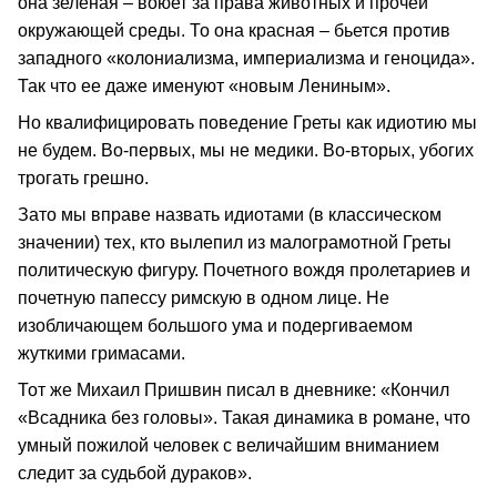
она зеленая – воюет за права животных и прочей
окружающей среды. То она красная – бьется против
западного «колониализма, империализма и геноцида».
Так что ее даже именуют «новым Лениным».
Но квалифицировать поведение Греты как идиотию мы
не будем. Во-первых, мы не медики. Во-вторых, убогих
трогать грешно.
Зато мы вправе назвать идиотами (в классическом
значении) тех, кто вылепил из малограмотной Греты
политическую фигуру. Почетного вождя пролетариев и
почетную папессу римскую в одном лице. Не
изобличающем большого ума и подергиваемом
жуткими гримасами.
Тот же Михаил Пришвин писал в дневнике: «Кончил
«Всадника без головы». Такая динамика в романе, что
умный пожилой человек с величайшим вниманием
следит за судьбой дураков».