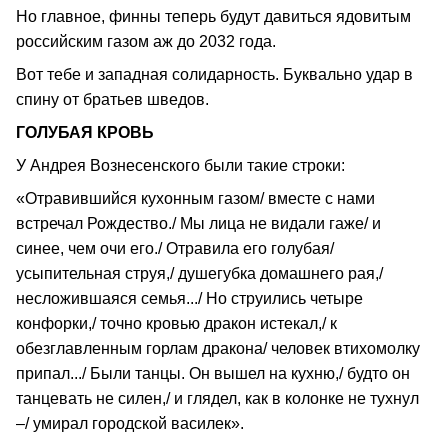
Но главное, финны теперь будут давиться ядовитым
российским газом аж до 2032 года.
Вот тебе и западная солидарность. Буквально удар в
спину от братьев шведов.
ГОЛУБАЯ КРОВЬ
У Андрея Вознесенского были такие строки:
«Отравившийся кухонным газом/ вместе с нами
встречал Рождество./ Мы лица не видали гаже/ и
синее, чем очи его./ Отравила его голубая/
усыпительная струя,/ душегубка домашнего рая,/
несложившаяся семья.../ Но струились четыре
конфорки,/ точно кровью дракон истекал,/ к
обезглавленным горлам дракона/ человек втихомолку
припал.../ Были танцы. Он вышел на кухню,/ будто он
танцевать не силен,/ и глядел, как в колонке не тухнул
–/ умирал городской василек».