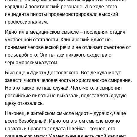
изрядный политический резонанс. И в ходе этого
инцидента пилоты продемонстрировали высокий
профессионализм.
Идиотия в медицинском смысле – последняя стадия
умственной отсталости. Клинический идиот не
понимает человеческой речи и не отличает съестное от
несъедобного. Опять-таки никакого сходства с
черноморским казусом.
Был еще «Идиот» Достоевского. Вот-де куда могут
завести чистая человечность и христианское смирение.
Но это также не наш случай. Чего-чего, а смирения
российские пилоты не выказали, подставлять другую
щеку отказались.
Наконец, в житейском смысле идиот – дурачок, чаще
всего безобидный. Идиотом в этом смысле можно
назвать и бравого солдата Швейка – точнее, его
социальную маску. У американцев есть свой вариант