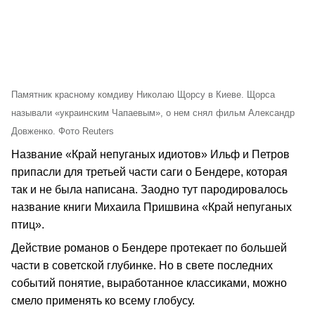
Памятник красному комдиву Николаю Щорсу в Киеве. Щорса
называли «украинским Чапаевым», о нем снял фильм Александр
Довженко. Фото Reuters
Название «Край непуганых идиотов» Ильф и Петров
припасли для третьей части саги о Бендере, которая
так и не была написана. Заодно тут пародировалось
название книги Михаила Пришвина «Край непуганых
птиц».
Действие романов о Бендере протекает по большей
части в советской глубинке. Но в свете последних
событий понятие, выработанное классиками, можно
смело применять ко всему глобусу.