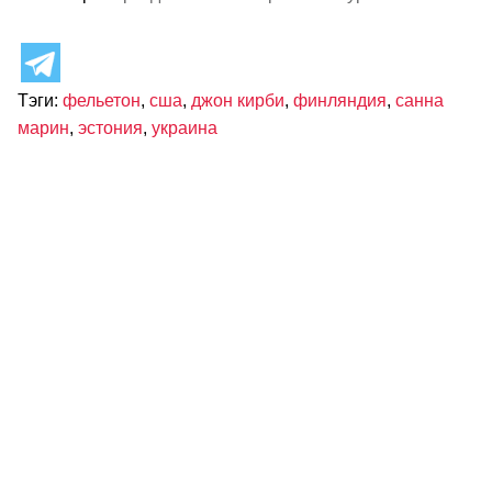
Тэги:
фельетон
,
сша
,
джон кирби
,
финляндия
,
санна
марин
,
эстония
,
украина