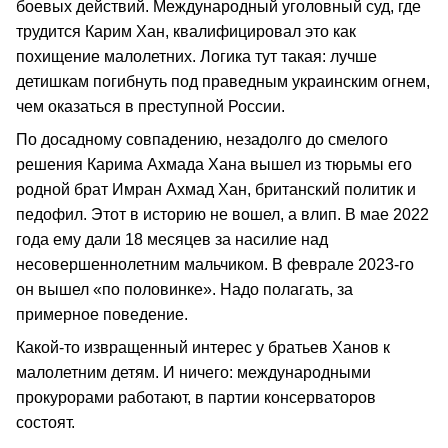
боевых действий. Международный уголовный суд, где
трудится Карим Хан, квалифицировал это как
похищение малолетних. Логика тут такая: лучше
детишкам погибнуть под праведным украинским огнем,
чем оказаться в преступной России.
По досадному совпадению, незадолго до смелого
решения Карима Ахмада Хана вышел из тюрьмы его
родной брат Имран Ахмад Хан, британский политик и
педофил. Этот в историю не вошел, а влип. В мае 2022
года ему дали 18 месяцев за насилие над
несовершеннолетним мальчиком. В феврале 2023-го
он вышел «по половинке». Надо полагать, за
примерное поведение.
Какой-то извращенный интерес у братьев Ханов к
малолетним детям. И ничего: международными
прокурорами работают, в партии консерваторов
состоят.