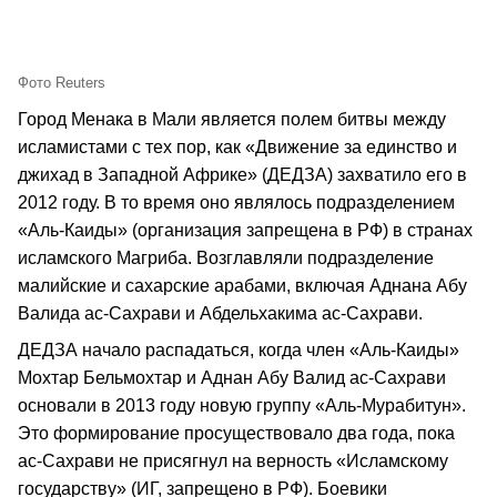
Фото Reuters
Город Менака в Мали является полем битвы между
исламистами с тех пор, как «Движение за единство и
джихад в Западной Африке» (ДЕДЗА) захватило его в
2012 году. В то время оно являлось подразделением
«Аль-Каиды» (организация запрещена в РФ) в странах
исламского Магриба. Возглавляли подразделение
малийские и сахарские арабами, включая Аднана Абу
Валида ас-Сахрави и Абдельхакима ас-Сахрави.
ДЕДЗА начало распадаться, когда член «Аль-Каиды»
Мохтар Бельмохтар и Аднан Абу Валид ас-Сахрави
основали в 2013 году новую группу «Аль-Мурабитун».
Это формирование просуществовало два года, пока
ас-Сахрави не присягнул на верность «Исламскому
государству» (ИГ, запрещено в РФ). Боевики