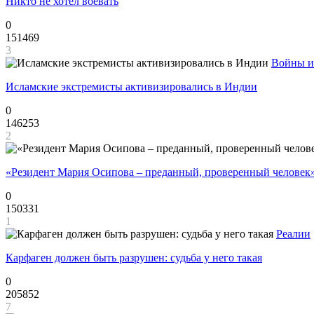
Никто не хотел воевать
0
151469
3
Войны и
Исламские экстремисты активизировались в Индии
0
146253
2
«Резидент Мария Осипова – преданный, проверенный человек
0
150331
1
Реалии
Карфаген должен быть разрушен: судьба у него такая
0
205852
7