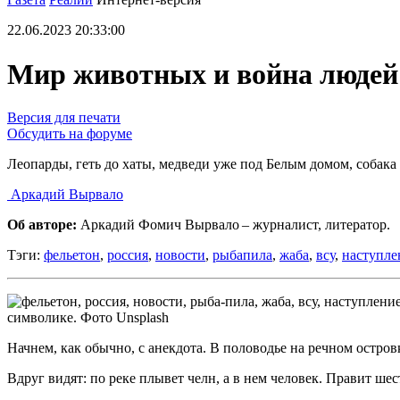
22.06.2023 20:33:00
Мир животных и война людей
Версия для печати
Обсудить на форуме
Леопарды, геть до хаты, медведи уже под Белым домом, собак
Аркадий Вырвало
Об авторе:
Аркадий Фомич Вырвало – журналист, литератор.
Тэги:
фельетон
,
россия
,
новости
,
рыбапила
,
жаба
,
всу
,
наступле
символике. Фото Unsplash
Начнем, как обычно, с анекдота. В половодье на речном островк
Вдруг видят: по реке плывет челн, а в нем человек. Правит ше