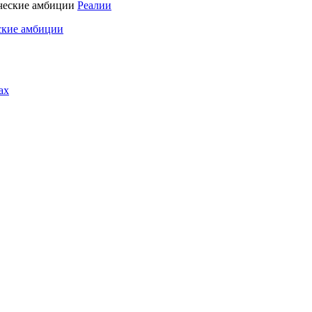
Реалии
ские амбиции
ах