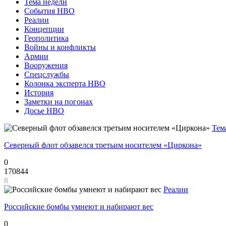
Тема недели
События НВО
Реалии
Концепции
Геополитика
Войны и конфликты
Армии
Вооружения
Спецслужбы
Колонка эксперта НВО
История
Заметки на погонах
Досье НВО
Тем
Северный флот обзавелся третьим носителем «Циркона»
0
170844
8
Реалии
Российские бомбы умнеют и набирают вес
0