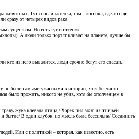
 животных. Тут спасли котенка, там – лосенка, где-то еще –
и сразу от четырех видов рака.
м существам. Но есть тут и оттенок
ыхлопы). А люди только портят климат на планете, лучше бы
и кто из него вывалится, люди срочно бегут его спасать.
се не были самыми ужасными в истории, хотя бы чисто
льзя было прожить, никого не убив, хотя бы ополченцем в
траву, жука клевала птица,/ Хорек пил мозг из птичьей
 и бытие/ В один клубок, но мысль была бессильна/ Соединить
дей. Или с политикой – которая, как известно, есть