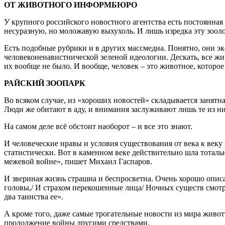
ОТ ЖИВОТНОГО ИНФОРМБЮРО
У крупного российского новостного агентства есть постоянная 
несуразную, но моложавую выхухоль. И лишь изредка эту зооло
Есть подобные рубрики и в других массмедиа. Понятно, они э
человеконенавистнической зеленой идеологии. Дескать, все жи
их вообще не было. И вообще, человек – это животное, которое
РАЙСКИЙ ЗООПАРК
Во всяком случае, из «хороших новостей» складывается занятна
Люди же обитают в аду, и внимания заслуживают лишь те из них
На самом деле всё обстоит наоборот – и все это знают.
И человеческие нравы и условия существования от века к век
статистически. Вот в каменном веке действительно шла тоталь
межевой войне», пишет Михаил Гаспаров.
И звериная жизнь страшна и беспросветна. Очень хорошо описа
головы,/ И страхом перекошенные лица/ Ночных существ смотре
два таинства ее».
А кроме того, даже самые трогательные новости из мира живот
продолжение войны другими средствами.