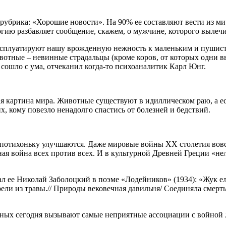
рубрика: «Хорошие новости». На 90% ее составляют вести из мира
гию разбавляет сообщение, скажем, о мужчине, которого вылечил
ксплуатируют нашу врожденную нежность к маленьким и пушисты
вотные – невинные страдальцы (кроме коров, от которых одни в
 сошло с ума, отчеканил когда-то психоаналитик Карл Юнг.
я картина мира. Животные существуют в идиллическом раю, а есл
, кому повезло ненадолго спастись от болезней и бедствий.
у потихоньку улучшаются. Даже мировые войны ХХ столетия вов
ная война всех против всех. И в культурной Древней Греции «не
л ее Николай Заболоцкий в поэме «Лодейников» (1934): «Жук ел 
ли из травы.// Природы вековечная давильня/ Соединяла смерть
ных сегодня вызывают самые неприятные ассоциации с войной лю