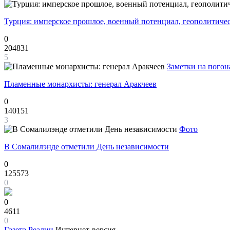
Турция: имперское прошлое, военный потенциал, геополитиче
0
204831
5
Заметки на погон
Пламенные монархисты: генерал Аракчеев
0
140151
3
Фото
В Сомалилэнде отметили День независимости
0
125573
0
0
4611
0
Газета
Реалии
Интернет-версия