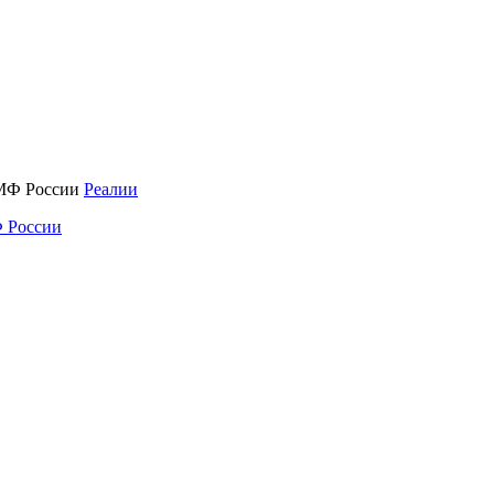
Реалии
 России