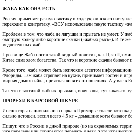
ЖАБА КАК ОНА ЕСТЬ
Россия применяет разную тактику в ходе украинского наступле
переходит в контратаку. «ВСУ использовали такую тактику «жа
Проблема в том, что жаба не лягушка и прыгать не умеет. У жа
быструю ходьбу либо короткие скачки («жабью рысь»). И те же
медлительных жаб.
Прозвище Жаба носил такой видный политик, как Цзян Цзэминь
Китае символом богатства. Так что и короткие скачки бывают 
Кроме того, жаба может быть неплохим агентом информационно
Флориды. Там жаба стряпает на кухне, принимает гостей и играе
мирная домохозяйка, приятная во всех отношениях. А у вас в Е
Так что с тактикой жабьих прыжков, воля ваша, тут какая-то пу
ПРОРЕХИ В БАРСОВОЙ ШКУРЕ
Инспекторы национального парка в Приморье спасли котенка да
сильно истощен, весил всего 4,5 кг – домашние коты бывают б
Пишут, что в России в дикой природе (но на охраняемых терр
уже передали или собираются передать Киеву. Хотя украинску