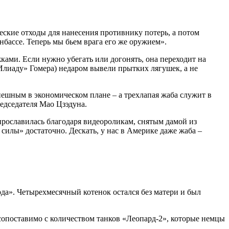
еские отходы для нанесения противнику потерь, а потом
нбассе. Теперь мы бьем врага его же оружием».
жками. Если нужно убегать или догонять, она переходит на
Илиаду» Гомера) недаром вывели прытких лягушек, а не
пешным в экономическом плане – а трехлапая жаба служит в
редседателя Мао Цзэдуна.
прославилась благодаря видеороликам, снятым дамой из
 силы» достаточно. Дескать, у нас в Америке даже жаба –
да». Четырехмесячный котенок остался без матери и был
сопоставимо с количеством танков «Леопард-2», которые немцы
.