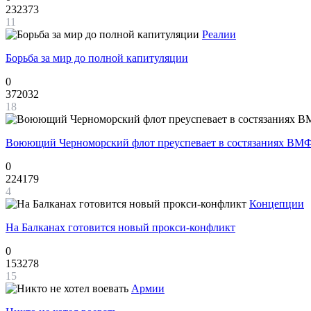
232373
11
Реалии
Борьба за мир до полной капитуляции
0
372032
18
Воюющий Черноморский флот преуспевает в состязаниях ВМФ
0
224179
4
Концепции
На Балканах готовится новый прокси-конфликт
0
153278
15
Армии