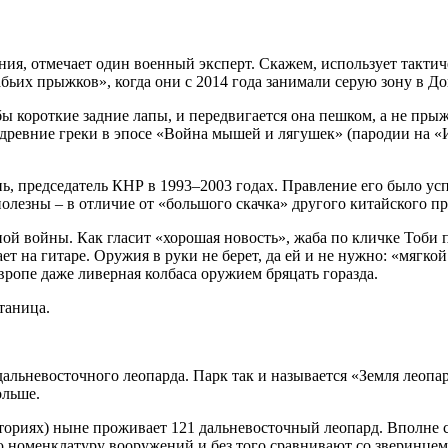
ния, отмечает один военный эксперт. Скажем, использует тактич
бьих прыжков», когда они с 2014 года занимали серую зону в До
бы короткие задние лапы, и передвигается она пешком, а не пры
 древние греки в эпосе «Война мышей и лягушек» (пародии на «
, председатель КНР в 1993–2003 годах. Правление его было ус
полезны – в отличие от «большого скачка» другого китайского п
й войны. Как гласит «хорошая новость», жаба по кличке Тоби 
т на гитаре. Оружия в руки не берет, да ей и не нужно: «мягкой
вропе даже ливерная колбаса оружием бряцать горазда.
таница.
льневосточного леопарда. Парк так и называется «Земля леопар
ольше.
иториях) ныне проживает 121 дальневосточный леопард. Вполне 
ю номенклатуру вооружений и без того сравнивают со зверинцем