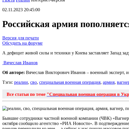
02.11.2023 20:45:00
Российская армия пополняет
Версия для печати
Обсудить на форуме
А дефицит живой силы и техники у Киева заставляет Запад зад
Вячеслав Иванов
Об авторе:
Вячеслав Викторович Иванов – военный эксперт, и
Тэги:
реалии
,
сво
,
специальная военная операция
,
армия
,
вагне
Все статьи по теме
"Специальная военная операция в Ук
Бывшие сотрудники частной военной компании (ЧВК) «Вагнер»
октября сообщило агентство «РИА Новости». В подтверждение
раньше переходили ко мне… а сейчас у нас пошло массовое поп