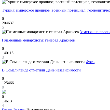
Турция: имперское прошлое, военный потенциал, геополитиче
0
204637
5
Заметки на погон
Пламенные монархисты: генерал Аракчеев
0
140115
3
Фото
В Сомалилэнде отметили День независимости
0
125466
0
0
14613
4
Газета
Реалии
Интернет-версия