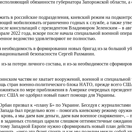
 исполняющий обязанности губернатора Запорожской области, а 
ить в российские подразделения, киевский режим на подконтр
щий мобилизовать ограниченно годных к службе, а также утвер
осле консультаций с президентом Владимиром Зеленским – в авг
рале 2022 года, вскоре после начала специальной военной опер
оенное ведомство удовлетворяют не полностью.
 необходимость в формировании новых бригад из-за большой уб
национальной безопасности Сергей Рахманин.
 из-за потери личного состава, и из-за необходимости сформиро
оинским частям не хватает вооружений, военной и специальной
щь стран военно-политического блока НАТО, прежде всего СШ
ложняться по мере приближения в Америке очередных президент
гресс США не одобрил новый пакет помощи для Украины.
бан призвал к «плану Б» по Украине. Беседуя с журналистами 2
 Запада был предельно ясен – помогать киевскому режиму оружие
 кровь, а мы даем вам деньги, даем вам военное снаряжение», 
, в заданных столицах царили слишком оптимистичные ожидани
оэтому Западной Европе нужно сформировать новый план действи
 решить, «чего это будет стоить и как мы поделим между собой