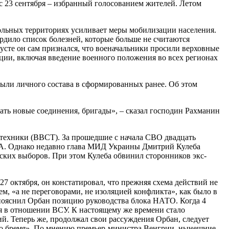
с 23 сентября – избранный голосованием жителей. Летом
ольных территориях усиливает меры мобилизации населения.
дило список болезней, которые больше не считаются
усте он сам признался, что военачальники просили верховные
ации, включая введение военного положения во всех регионах
ыли личного состава в сформированных ранее. Об этом
вать новые соединения, бригады», – сказал господин Рахманин
 техники (ВВСТ). За прошедшие с начала СВО двадцать
А. Однако недавно глава МИД Украины Дмитрий Кулеба
ских выборов. При этом Кулеба обвинил сторонников экс-
7 октября, он констатировал, что прежняя схема действий не
м, «а не переговорами, не изоляцией конфликта», как было в
– пояснил Орбан позицию руководства блока НАТО. Когда 4
я в отношении ВСУ. К настоящему же времени стало
й. Теперь же, продолжал свои рассуждения Орбан, следует
 это бремя». По мнению премьер-министра Венгрии, нынешние