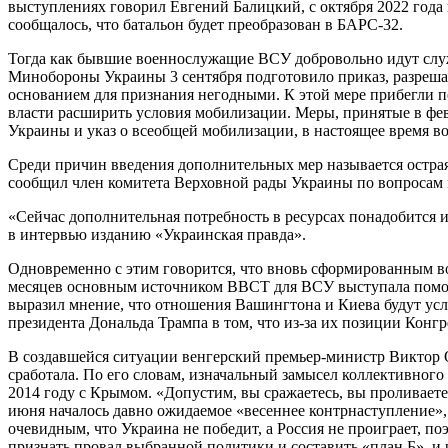
выступлениях говорил Евгений Балицкий, с октября 2022 года
сообщалось, что батальон будет преобразован в БАРС-32.
Тогда как бывшие военнослужащие ВСУ добровольно идут служ
Минобороны Украины 3 сентября подготовило приказ, разрешаю
основанием для признания негодными. К этой мере прибегли п
власти расширить условия мобилизации. Меры, принятые в фев
Украины и указ о всеобщей мобилизации, в настоящее время в
Среди причин введения дополнительных мер называется острая
сообщил член комитета Верховной рады Украины по вопросам 
«Сейчас дополнительная потребность в ресурсах понадобится и
в интервью изданию «Украинская правда».
Одновременно с этим говорится, что вновь сформированным в
месяцев основным источником ВВСТ для ВСУ выступала помо
выразил мнение, что отношения Вашингтона и Киева будут ус
президента Дональда Трампа в том, что из-за их позиции Кон
В создавшейся ситуации венгерский премьер-министр Виктор Ор
сработала. По его словам, изначальный замысел коллективного
2014 году с Крымом. «Допустим, вы сражаетесь, вы проливаете
июня началось давно ожидаемое «весеннее контрнаступление»
очевидным, что Украина не победит, а Россия не проиграет, п
признать провал выбранной политики и составить «план Б», и