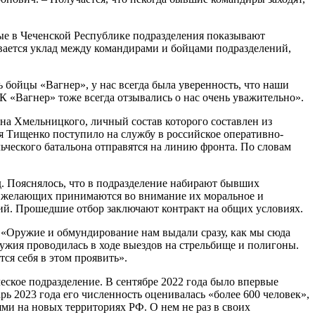
е в Чеченской Республике подразделения показывают
вается уклад между командирами и бойцами подразделений,
 бойцы «Вагнер», у нас всегда была уверенность, что наши
ВК «Вагнер» тоже всегда отзывались о нас очень уважительно».
на Хмельницкого, личный состав которого составлен из
Тищенко поступило на службу в российское оперативно-
ьческого батальона отправятся на линию фронта. По словам
д. Пояснялось, что в подразделение набирают бывших
е желающих принимаются во внимание их моральное и
ий. Прошедшие отбор заключают контракт на общих условиях.
 «Оружие и обмундирование нам выдали сразу, как мы сюда
ужия проводилась в ходе выездов на стрельбище и полигоны.
ся себя в этом проявить».
ское подразделение. В сентябре 2022 года было впервые
ь 2023 года его численность оценивалась «более 600 человек»,
ми на новых территориях РФ. О нем не раз в своих