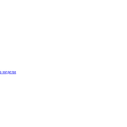
а недели