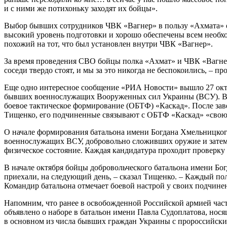
и с ними же потихоньку заходят их бойцы».
Выбор бывших сотрудников ЧВК «Вагнер» в пользу «Ахмата» о
высокий уровень подготовки и хорошо обеспечены всем необх
похожий на тот, что был установлен внутри ЧВК «Вагнер».
За время проведения СВО бойцы полка «Ахмат» и ЧВК «Вагнер»
соседи твердо стоят, и мы за это никогда не беспокоились, – 
Еще одно интересное сообщение «РИА Новости» вышло 27 октяб
бывших военнослужащих Вооруженных сил Украины (ВСУ). Вно
боевое тактическое формирование (ОБТФ) «Каскад». После зав
Тищенко, его подчиненные связывают с ОБТФ «Каскад» «свою
О начале формирования батальона имени Богдана Хмельницкого
военнослужащих ВСУ, добровольно сложивших оружие и затем
физическое состояние. Каждая кандидатура проходит проверк
В начале октября бойцы добровольческого батальона имени Бо
приехали, на следующий день, – сказал Тищенко. – Каждый по
Командир батальона отмечает боевой настрой у своих подчиненн
Напомним, что ранее в освобожденной Российской армией част
объявлено о наборе в батальон имени Павла Судоплатова, нося
в основном из числа бывших граждан Украины с пророссийским