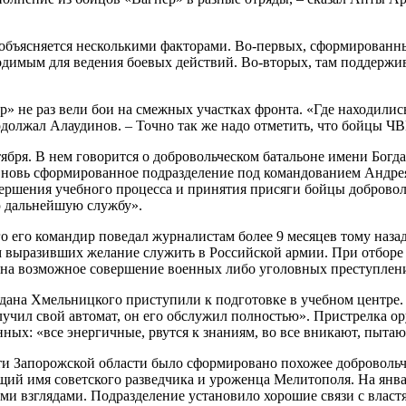
бъясняется несколькими факторами. Во-первых, сформированны
одимым для ведения боевых действий. Во-вторых, там поддержи
 не раз вели бои на смежных участках фронта. «Где находились
продолжал Алаудинов. – Точно так же надо отметить, что бойцы Ч
ря. В нем говорится о добровольческом батальоне имени Богда
вь сформированное подразделение под командованием Андрея 
ершения учебного процесса и принятия присяги бойцы добровол
 дальнейшую службу».
 его командир поведал журналистам более 9 месяцев тому наза
 выразивших желание служить в Российской армии. При отбор
у на возможное совершение военных либо уголовных преступлен
гдана Хмельницкого приступили к подготовке в учебном центре.
лучил свой автомат, он его обслужил полностью». Пристрелка ор
ых: «все энергичные, рвутся к знаниям, во все вникают, пытают
и Запорожской области было сформировано похожее добровольче
щий имя советского разведчика и уроженца Мелитополя. На январ
и взглядами. Подразделение установило хорошие связи с властя