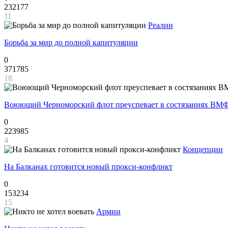
232177
11
Реалии
Борьба за мир до полной капитуляции
0
371785
18
Воюющий Черноморский флот преуспевает в состязаниях ВМФ
0
223985
4
Концепции
На Балканах готовится новый прокси-конфликт
0
153234
15
Армии