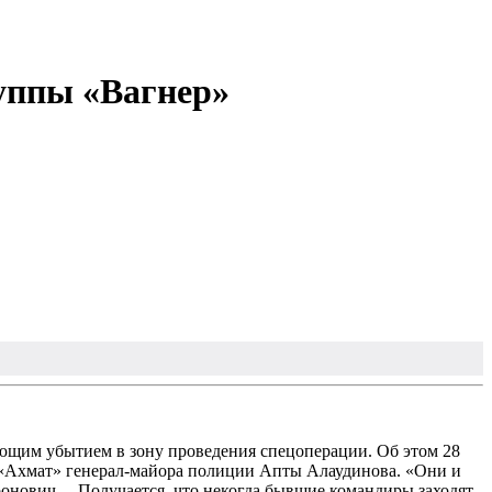
уппы «Вагнер»
ющим убытием в зону проведения спецоперации. Об этом 28
я «Ахмат» генерал-майора полиции Апты Алаудинова. «Они и
онович. – Получается, что некогда бывшие командиры заходят,