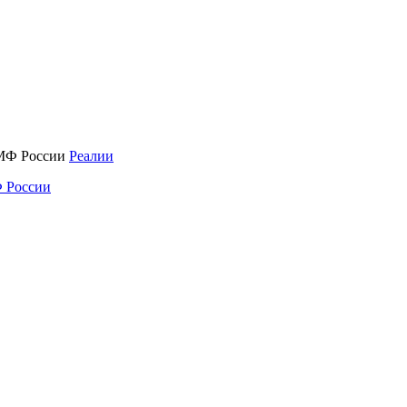
Реалии
 России