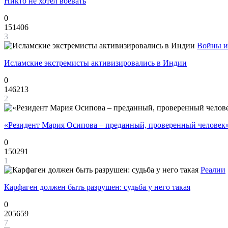
Никто не хотел воевать
0
151406
3
Войны и
Исламские экстремисты активизировались в Индии
0
146213
2
«Резидент Мария Осипова – преданный, проверенный человек
0
150291
1
Реалии
Карфаген должен быть разрушен: судьба у него такая
0
205659
7