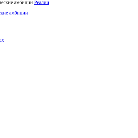
Реалии
ские амбиции
ах