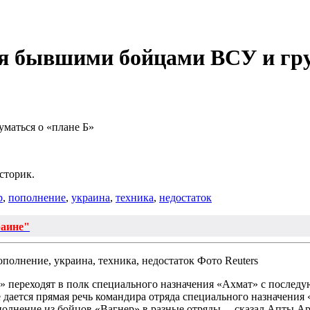
ся бывшими бойцами ВСУ и гр
уматься о «плане Б»
сторик.
р
,
пополнение
,
украина
,
техника
,
недостаток
раине"
Фото Reuters
 переходят в полк специального назначения «Ахмат» с последу
 дается прямая речь командира отряда специального назначени
олнение из бойцов «Вагнер» в разные отряды, – сказал Апты Ар