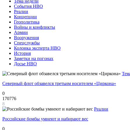
Тема недели
События НВО
Реалии
Концепции
Геополитика
Войны и конфликты
Армии
Вооружения
Спецслужбы
Колонка эксперта НВО
История
Заметки на погонах
Досье НВО
Тем
Северный флот обзавелся третьим носителем «Циркона»
0
170776
8
Реалии
Российские бомбы умнеют и набирают вес
0