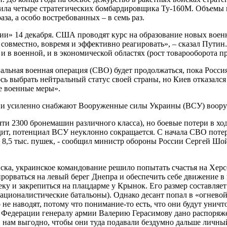
ила четыре стратегических бомбардировщика Ту-160М. Объемы п
за, а особо востребованных – в семь раз.
нии» 14 декабря. США проводят курс на образование новых вое
совместно, вовремя и эффективно реагировать», – сказал Путин.
 в военной, и в экономической областях (рост товарооборота п
циальная военная операция (СВО) будет продолжаться, пока Росс
 выбрать нейтральный статус своей страны, но Киев отказался 
е военные меры».
ни усиленно снабжают Вооруженные силы Украины (ВСУ) воор
и 2300 бронемашин различного класса), но боевые потери в ход
одит, потенциал ВСУ неуклонно сокращается. С начала СВО по
и 8,5 тыс. пушек, - сообщил министр обороны России Сергей Шо
вска, украинское командование решило попытать счастья на Хер
прорваться на левый берег Днепра и обеспечить себе движение 
ку и закрепиться на плацдарме у Крынок. Его размер составляет 
 националистические батальоны). Однако десант попал в «огнев
не наводят, потому что понимание-то есть, что они будут уничт
Федерации генералу армии Валерию Герасимову дано распоряжен
нам выгодно, чтобы они туда подавали бездумно дальше личный 