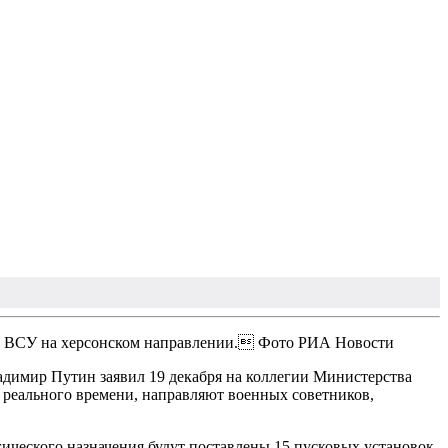
иям ВСУ на херсонском направлении. Фото РИА Новости
адимир Путин заявил 19 декабря на коллегии Министерства
еального времени, направляют военных советников,
гического назначения будут поставлены 15 пусковых установок