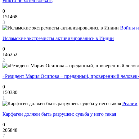
Никто не хотел воевать
0
151468
3
Войны и
Исламские экстремисты активизировались в Индии
0
146252
2
«Резидент Мария Осипова – преданный, проверенный человек
0
150330
1
Реалии
Карфаген должен быть разрушен: судьба у него такая
0
205848
7