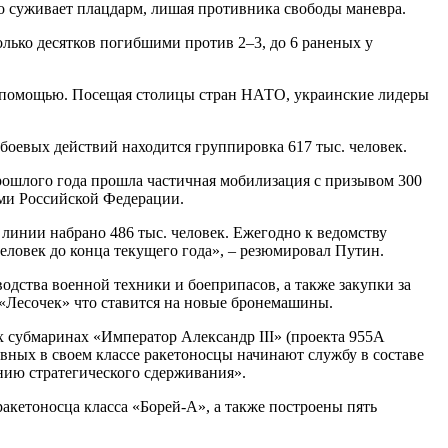
 суживает плацдарм, лишая противника свободы маневра.
лько десятков погибшими против 2–3, до 6 раненых у
ой помощью. Посещая столицы стран НАТО, украинские лидеры
боевых действий находится группировка 617 тыс. человек.
прошлого года прошла частичная мобилизация с призывом 300
оями Российской Федерации.
инии набрано 486 тыс. человек. Ежегодно к ведомству
еловек до конца текущего года», – резюмировал Путин.
одства военной техники и боеприпасов, а также закупки за
 «Лесочек» что ставится на новые бронемашины.
 субмаринах «Император Александр III» (проекта 955А
вных в своем классе ракетоносцы начинают службу в составе
нию стратегического сдерживания».
акетоносца класса «Борей-А», а также построены пять