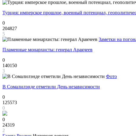
Турция: имперское прошлое, военный потенциал, геополитиче
0
204827
5
Заметки на погон
Пламенные монархисты: генерал Аракчеев
0
140150
3
Фото
В Сомалилэнде отметили День независимости
0
125573
0
0
24319
2
Газета
Реалии
Интернет-версия