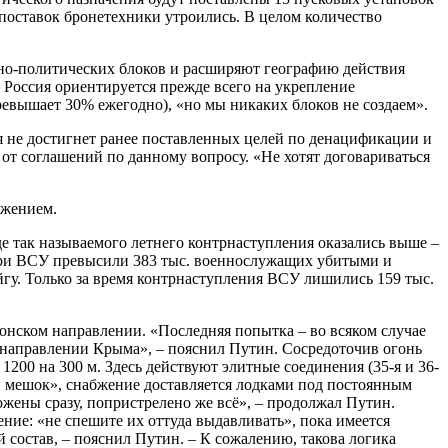
оставок бронетехники утроились. В целом количество
нно-политических блоков и расширяют географию действия
 Россия ориентируется прежде всего на укрепление
ревышает 30% ежегодно), «но мы никаких блоков не создаем».
ия не достигнет ранее поставленных целей по денацификации и
от соглашений по данному вопросу. «Не хотят договариваться
ужением.
е так называемого летнего контрнаступления оказались выше –
тери ВСУ превысили 383 тыс. военнослужащих убитыми и
йгу. Только за время контрнаступления ВСУ лишились 159 тыс.
сонском направлении. «Последняя попытка – во всяком случае
в направлении Крыма», – пояснил Путин. Сосредоточив огонь
1200 на 300 м. Здесь действуют элитные соединения (35-я и 36-
ой мешок», снабжение доставляется лодками под постоянным
ожены сразу, попристрелено же всё», – продолжал Путин.
ие: «не спешите их оттуда выдавливать», пока имеется
состав, – пояснил Путин. – К сожалению, такова логика