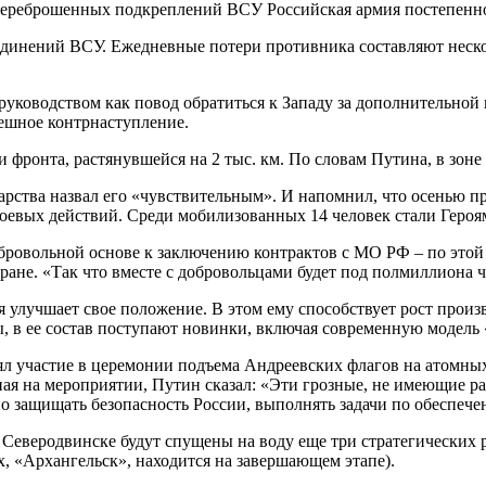
ереброшенных подкреплений ВСУ Российская армия постепенно
оединений ВСУ. Ежедневные потери противника составляют неско
руководством как повод обратиться к Западу за дополнительн
ешное контрнаступление.
ронта, растянувшейся на 2 тыс. км. По словам Путина, в зоне 
дарства назвал его «чувствительным». И напомнил, что осенью 
не боевых действий. Среди мобилизованных 14 человек стали Гер
ровольной основе к заключению контрактов с МО РФ – по этой л
ане. «Так что вместе с добровольцами будет под полмиллиона ч
улучшает свое положение. В этом ему способствует рост произв
, в ее состав поступают новинки, включая современную модель
л участие в церемонии подъема Андреевских флагов на атомных
ая на мероприятии, Путин сказал: «Эти грозные, не имеющие ра
о защищать безопасность России, выполнять задачи по обеспече
Северодвинске будут спущены на воду еще три стратегических р
, «Архангельск», находится на завершающем этапе).