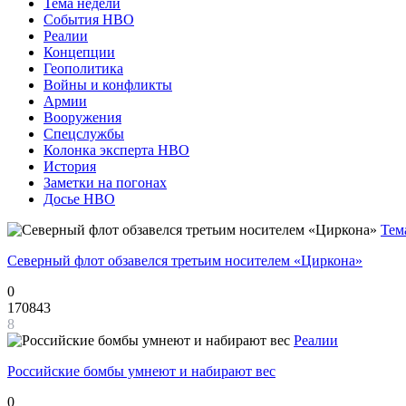
Тема недели
События НВО
Реалии
Концепции
Геополитика
Войны и конфликты
Армии
Вооружения
Спецслужбы
Колонка эксперта НВО
История
Заметки на погонах
Досье НВО
Тем
Северный флот обзавелся третьим носителем «Циркона»
0
170843
8
Реалии
Российские бомбы умнеют и набирают вес
0