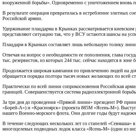
вооруженной борьбы». Одновременно с уничтожением вновь п
В результате операция превратилась в истребление элитных с
Российской армии.
Удерживание плацдарма в Крынках рассматривается киевским 
представляют ситуацию так, что у ВСУ остаются шансы на усп
Плацдарм в Крынках составляет лишь небольшую толику линии ф
Отвечая на вопрос о необходимости ее пополнения, глава госу
тыс. резервистов, из которых 244 тыс. сейчас находятся в зо
Продолжается широкая кампания по привлечению людей на доб
обращается порядка полтора тысяч новых желающих по всей стр
Практически по всей линии соприкосновения Российская армия 
границей. Совершенствуется система радиоэлектронной борьбы
За три дня до проведения «Прямой линии» президент РФ приня
«Борей-А») и «Красноярск» (проекта 885М «Ясень-М»). Выступ
нашего Военно-морского флота. Они долгие годы будут надежн
В течение следующих нескольких лет со стапелей «Севмаша» в 
многоцелевых подводных лодок класса «Ясень-М» (один из них