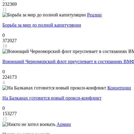
232369
11
Реалии
Борьба за мир до полной капитуляции
0
372027
18
Воюющий Черноморский флот преуспевает в состязаниях ВМФ
0
224173
4
Концепции
На Балканах готовится новый прокси-конфликт
0
153277
15
Армии