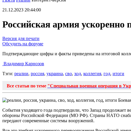
21.12.2023 20:44:00
Российская армия ускоренно 
Версия для печати
Обсудить на форуме
Подтверждающие цифры и факты приведены на итоговой кол
Владимир Карнозов
Тэги:
реалии
,
россия
,
украина
,
сво
,
ход
,
коллегия
,
год
,
итоги
Все статьи по теме
"Специальная военная операция в Ук
Боева
События уходящего года подтвердили, что Запад продолжает в
обороны Российской Федерации (МО РФ). Страны НАТО снабжа
передают современные системы вооружений.
Все это требует ускоренного перевооружения Российской армии