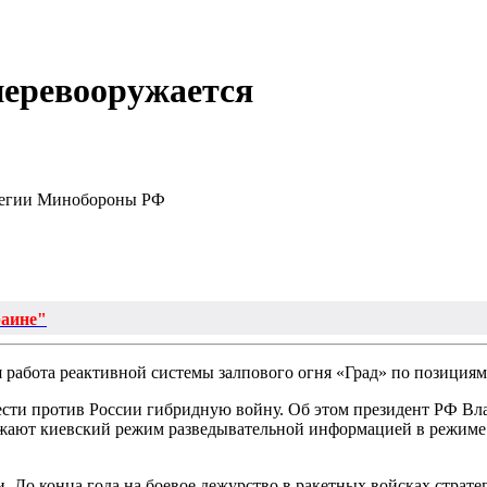
перевооружается
легии Минобороны РФ
раине"
я работа реактивной системы залпового огня «Град» по позиц
ести против России гибридную войну. Об этом президент РФ Вл
ют киевский режим разведывательной информацией в режиме р
. До конца года на боевое дежурство в ракетных войсках страте