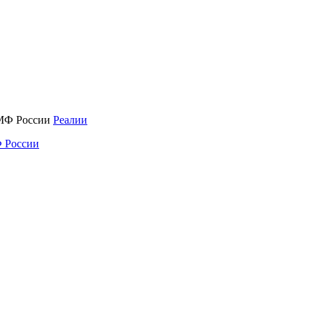
Реалии
 России