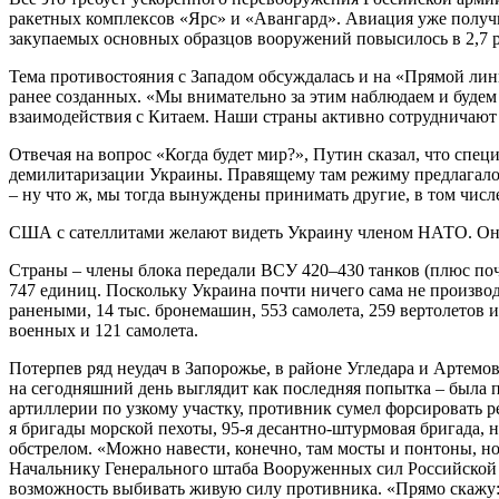
ракетных комплексов «Ярс» и «Авангард». Авиация уже получ
закупаемых основных образцов вооружений повысилось в 2,7 ра
Тема противостояния с Западом обсуждалась и на «Прямой ли
ранее созданных. «Мы внимательно за этим наблюдаем и будем 
взаимодействия с Китаем. Наши страны активно сотрудничают и
Отвечая на вопрос «Когда будет мир?», Путин сказал, что спе
демилитаризации Украины. Правящему там режиму предлагалось
– ну что ж, мы тогда вынуждены принимать другие, в том числ
США с сателлитами желают видеть Украину членом НАТО. О
Страны – члены блока передали ВСУ 420–430 танков (плюс почт
747 единиц. Поскольку Украина почти ничего сама не произв
ранеными, 14 тыс. бронемашин, 553 самолета, 259 вертолетов 
военных и 121 самолета.
Потерпев ряд неудач в Запорожье, в районе Угледара и Артемо
на сегодняшний день выглядит как последняя попытка – была 
артиллерии по узкому участку, противник сумел форсировать ре
я бригады морской пехоты, 95-я десантно-штурмовая бригада,
обстрелом. «Можно навести, конечно, там мосты и понтоны, но 
Начальнику Генерального штаба Вооруженных сил Российской 
возможность выбивать живую силу противника. «Прямо скажу: 