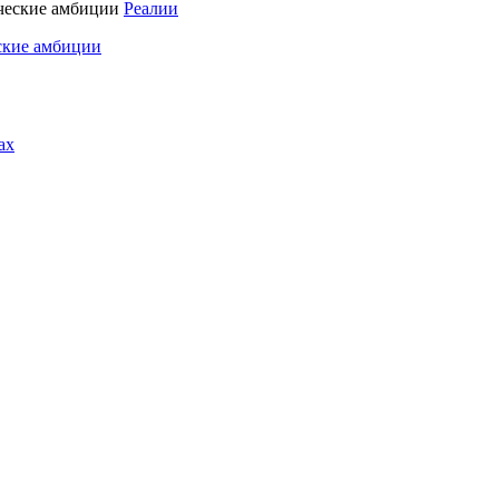
Реалии
ские амбиции
ах