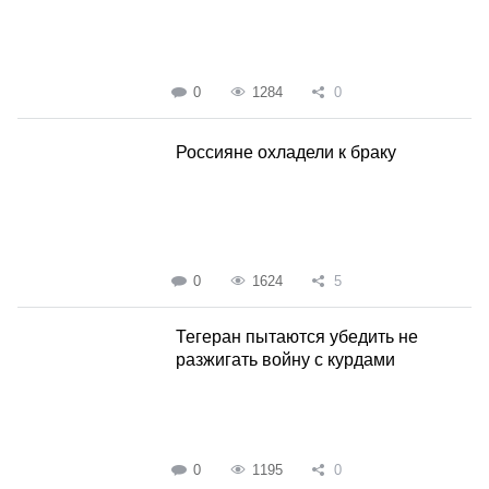
0
1284
0
Россияне охладели к браку
0
1624
5
Тегеран пытаются убедить не
разжигать войну с курдами
0
1195
0