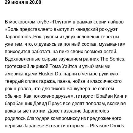
29 июня в 20.00
В московском клубе «Плутон» в рамках серии лайвов
«Боль представляет» выступит канадский рок-дуэт
Japandroids. Рок-группы из двух человек интересны
уже тем, что, отдуваясь за полный состав, музыкантам
приходится работать на пике своих возможностей.
Вдохновленные сырым звучанием ранних The Sonics,
гротескной лирикой Тома Уэйтса и улыбчивыми
американцами Husker Du, парни в четыре руки куют
твердый сплав гаража, панка, нойза и классического
рок-н-ролла, что для тихого Ванкувера не совсем
обычно. Как положено друзьям, гитарист Брайан Кинг и
барабанщик Дэвид Праус все делят пополам, включая
вокальные партии. Даже название Japandroids
родилось благодаря компромиссу из предложенного
первым Japanese Scream и вторым – Pleasure Droids.