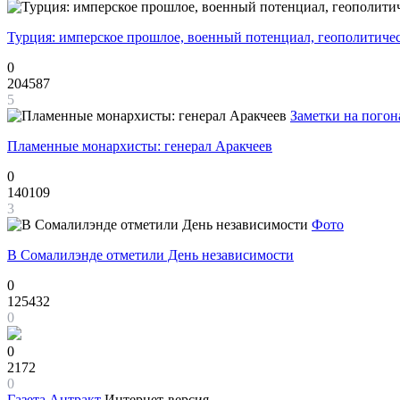
Турция: имперское прошлое, военный потенциал, геополитиче
0
204587
5
Заметки на погон
Пламенные монархисты: генерал Аракчеев
0
140109
3
Фото
В Сомалилэнде отметили День независимости
0
125432
0
0
2172
0
Газета
Антракт
Интернет-версия