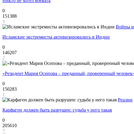
Никто не хотел воевать
0
151388
3
Войны и
Исламские экстремисты активизировались в Индии
0
146207
2
«Резидент Мария Осипова – преданный, проверенный человек
0
150283
1
Реалии
Карфаген должен быть разрушен: судьба у него такая
0
205610
7