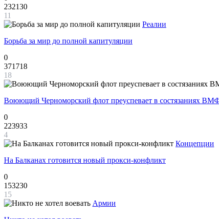
232130
11
Реалии
Борьба за мир до полной капитуляции
0
371718
18
Воюющий Черноморский флот преуспевает в состязаниях ВМФ
0
223933
4
Концепции
На Балканах готовится новый прокси-конфликт
0
153230
15
Армии