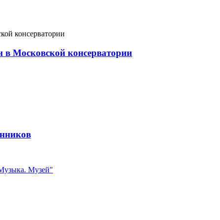
он в Московской консерватории
енников
 Музыка. Музей"