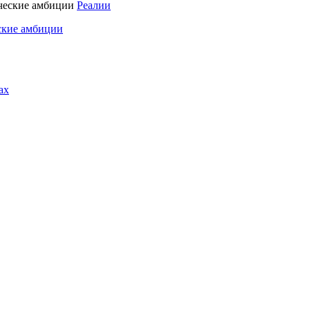
Реалии
ские амбиции
ах