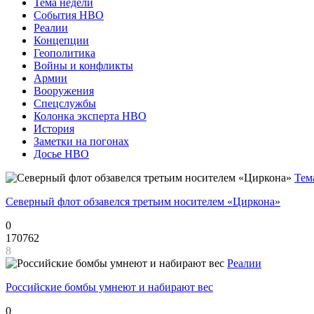
Тема недели
События НВО
Реалии
Концепции
Геополитика
Войны и конфликты
Армии
Вооружения
Спецслужбы
Колонка эксперта НВО
История
Заметки на погонах
Досье НВО
Тем
Северный флот обзавелся третьим носителем «Циркона»
0
170762
8
Реалии
Российские бомбы умнеют и набирают вес
0