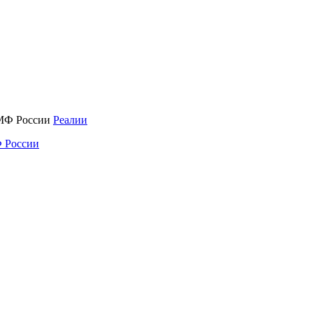
Реалии
 России