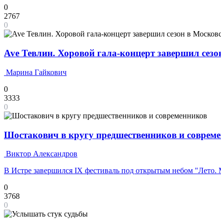
0
2767
0
Ave Тевлин. Хоровой гала-концерт завершил сез
Марина Гайкович
0
3333
0
Шостакович в кругу предшественников и соврем
Виктор Александров
В Истре завершился IX фестиваль под открытым небом "Лето.
0
3768
0