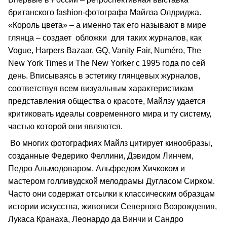
британского fashion-фотографа Майлза Олдриджа.
«Король цвета» – а именно так его называют в мире
глянца – создает обложки для таких журналов, как
Vogue, Harpers Bazaar, GQ, Vanity Fair, Numéro, The
New York Times и The New Yorker с 1995 года по сей
день. Вписываясь в эстетику глянцевых журналов,
соответствуя всем визуальным характеристикам
представления общества о красоте, Майлзу удается
критиковать идеалы современного мира и ту систему,
частью которой они являются.
Во многих фотографиях Майлз цитирует кинообразы,
созданные Федерико Феллини, Дэвидом Линчем,
Педро Альмодоваром, Альфредом Хичкоком и
мастером голливудской мелодрамы Дугласом Сирком.
Часто они содержат отсылки к классическим образцам
истории искусства, живописи Северного Возрождения,
Лукаса Кранаха, Леонардо да Винчи и Сандро