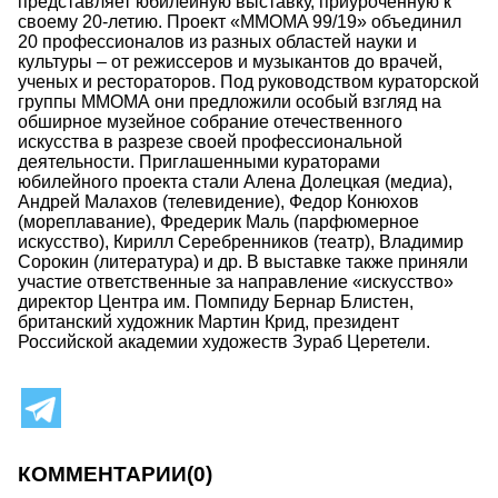
представляет юбилейную выставку, приуроченную к
своему 20-летию. Проект «MMOMA 99/19» объединил
20 профессионалов из разных областей науки и
культуры – от режиссеров и музыкантов до врачей,
ученых и рестораторов. Под руководством кураторской
группы ММОМА они предложили особый взгляд на
обширное музейное собрание отечественного
искусства в разрезе своей профессиональной
деятельности. Приглашенными кураторами
юбилейного проекта стали Алена Долецкая (медиа),
Андрей Малахов (телевидение), Федор Конюхов
(мореплавание), Фредерик Маль (парфюмерное
искусство), Кирилл Серебренников (театр), Владимир
Сорокин (литература) и др. В выставке также приняли
участие ответственные за направление «искусство»
директор Центра им. Помпиду Бернар Блистен,
британский художник Мартин Крид, президент
Российской академии художеств Зураб Церетели.
КОММЕНТАРИИ
(0)