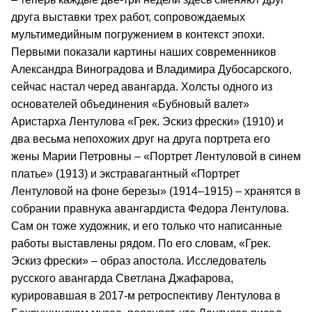
друга выставки трех работ, сопровождаемых
мультимедийным погружением в контекст эпохи.
Первыми показали картины наших современников
Александра Виноградова и Владимира Дубосарского,
сейчас настал черед авангарда. Холсты одного из
основателей объединения «Бубновый валет»
Аристарха Лентулова «Грек. Эскиз фрески» (1910) и
два весьма непохожих друг на друга портрета его
жены Марии Петровны – «Портрет Лентуловой в синем
платье» (1913) и экстравагантный «Портрет
Лентуловой на фоне березы» (1914–1915) – хранятся в
собрании правнука авангардиста Федора Лентулова.
Сам он тоже художник, и его только что написанные
работы выставлены рядом. По его словам, «Грек.
Эскиз фрески» – образ апостола. Исследователь
русского авангарда Светлана Джафарова,
курировавшая в 2017-м ретроспективу Лентулова в