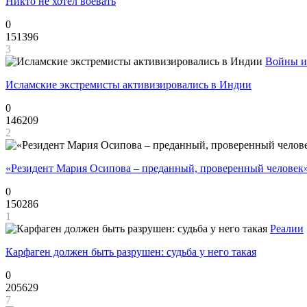
Никто не хотел воевать
0
151396
3
Войны и
Исламские экстремисты активизировались в Индии
0
146209
2
«Резидент Мария Осипова – преданный, проверенный человек
0
150286
1
Реалии
Карфаген должен быть разрушен: судьба у него такая
0
205629
7