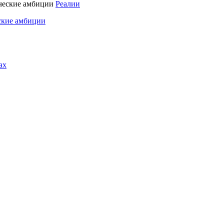
Реалии
ские амбиции
ах