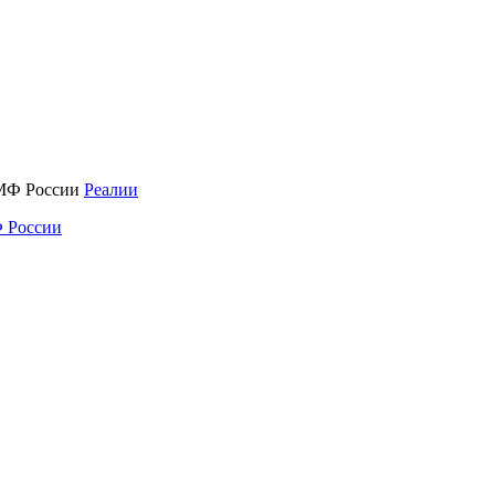
Реалии
 России