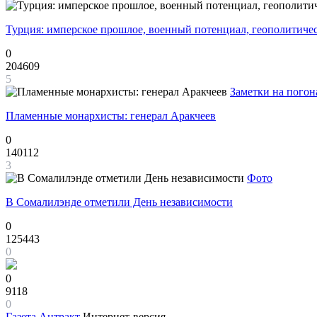
Турция: имперское прошлое, военный потенциал, геополитиче
0
204609
5
Заметки на погон
Пламенные монархисты: генерал Аракчеев
0
140112
3
Фото
В Сомалилэнде отметили День независимости
0
125443
0
0
9118
0
Газета
Антракт
Интернет-версия