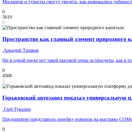
Москвичи и туристы смогут увидеть, как развивались урбанис
0
5619
0
Пространство как главный элемент природного 
Аркадий Тишков
Ни в одной науке нет такой высокой цены за просчеты, как в 
0
4508
1
Горьковский автозавод показал универсальную п
Глеб Тукалин
Предприятие представило линейку новинок на выставке COMv
0