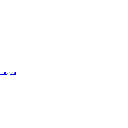
а недели