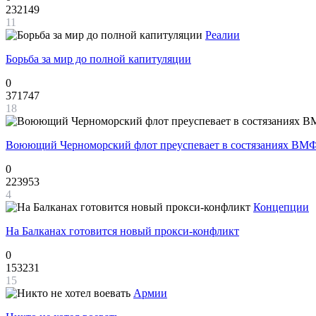
232149
11
Реалии
Борьба за мир до полной капитуляции
0
371747
18
Воюющий Черноморский флот преуспевает в состязаниях ВМФ
0
223953
4
Концепции
На Балканах готовится новый прокси-конфликт
0
153231
15
Армии