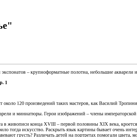
ье"
 экспонатов – крупноформатные полотна, небольшие акварели 
р. 1
ят около 120 произведений таких мастеров, как Василий Тропи
рели и миниатюры. Герои изображений – члены императорской с
а в живописи конца XVIII – первой половины XIX века, кроется
рило тогда искусство. Раскрыть язык картины бывает очень инте
вевают грусть? Различать детей на портретах помогали цвета, м