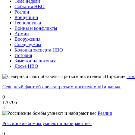
Тема недели
События НВО
Реалии
Концепции
Геополитика
Войны и конфликты
Армии
Вооружения
Спецслужбы
Колонка эксперта НВО
История
Заметки на погонах
Досье НВО
Тем
Северный флот обзавелся третьим носителем «Циркона»
0
170766
8
Реалии
Российские бомбы умнеют и набирают вес
0