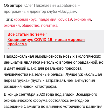
Об авторе:
Олег Николаевич Барабанов –
программный директор клуба «Валдай».
Тэги:
коронавирус
,
пандемия
,
covid19
,
экономия
,
экология
,
общество
,
политика
Все статьи по теме "
Коронавирус COVID-19 - новая мировая
проблема
"
Парадоксальная амбициозность новых экологических
инициатив является не только вполне оправданной, но
и дает некий шанс для реального поворота
человечества на зеленые рельсы. Лучше уж «большая
перезагрузка» (пусть и затратная), чем антиутопия
ожидания новой катастрофы.
В конце сентября 2020 года под эгидой Всемирного
экономического форума состоялось ежегодное
заседание Саммита по влиянию устойчивого развития