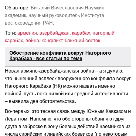
Об авторе:
Виталий Вячеславович Наумкин –
академик, научный руководитель Института
востоковедения РАН.
Тэги:
армения
,
азербайджан
,
карабах
,
нагорный
карабах
,
война
,
конфликт
,
ближний восток
Обострение конфликта вокруг Нагорного
Карабаха - все статьи по теме
Новая армяно-азербайджанская война – а я думаю,
что нынешний всплеск вооруженного конфликта вокруг
Нагорного Карабаха (НК) можно назвать именно
войной, пусть пока низкой или средней интенсивности,
– выявила два обстоятельства.
Во-первых, это тесная связь между Южным Кавказом и
Левантом. Напомню, что обе стороны обвиняют друг
друга в заброске в зону боевых действий наемников из
числа сирийских и ливийских боевиков (по некоторым