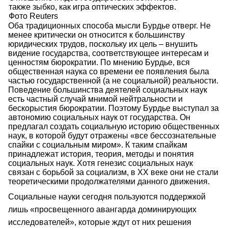
также зыбко, как игра оптических эффектов.
Фото Reuters
Оба традиционных способа мысли Бурдье отверг. Не
менее критически он относится к большинству
юридических трудов, поскольку их цель – внушить
видение государства, соответствующее интересам и
ценностям бюрократии. По мнению Бурдье, вся
общественная наука со времени ее появления была
частью государственной (а не социальной) реальности.
Поведение большинства деятелей социальных наук
есть частный случай мнимой нейтральности и
бескорыстия бюрократии. Поэтому Бурдье выступал за
автономию социальных наук от государства. Он
предлагал создать социальную историю общественных
наук, в которой будут отражены «все бессознательные
спайки с социальным миром». К таким спайкам
принадлежат история, теория, методы и понятия
социальных наук. Хотя генезис социальных наук
связан с борьбой за социализм, в ХХ веке они не стали
теоретическими продолжателями данного движения.
Социальные науки сегодня пользуются поддержкой
лишь «просвещенного авангарда доминирующих
исследователей», которые ждут от них решения