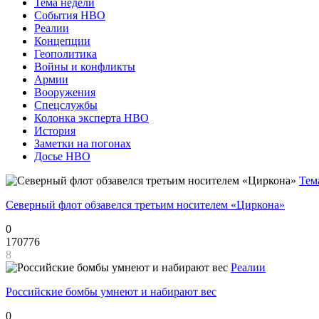
Тема недели
События НВО
Реалии
Концепции
Геополитика
Войны и конфликты
Армии
Вооружения
Спецслужбы
Колонка эксперта НВО
История
Заметки на погонах
Досье НВО
Тем
Северный флот обзавелся третьим носителем «Циркона»
0
170776
8
Реалии
Российские бомбы умнеют и набирают вес
0