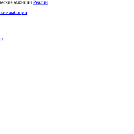
Реалии
ские амбиции
ах