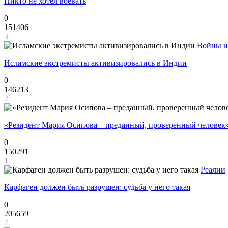
Никто не хотел воевать
0
151406
3
Войны и
Исламские экстремисты активизировались в Индии
0
146213
2
«Резидент Мария Осипова – преданный, проверенный человек
0
150291
1
Реалии
Карфаген должен быть разрушен: судьба у него такая
0
205659
7