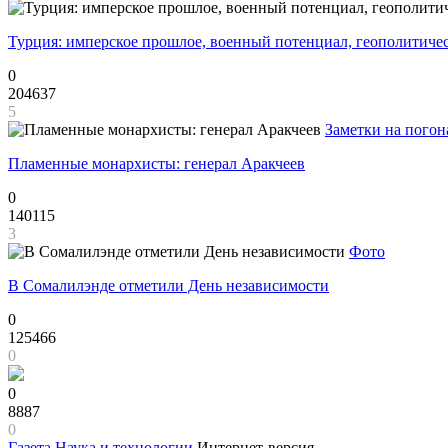
Турция: имперское прошлое, военный потенциал, геополитиче
0
204637
5
Заметки на погон
Пламенные монархисты: генерал Аракчеев
0
140115
3
Фото
В Сомалилэнде отметили День независимости
0
125466
0
0
8887
0
Газета
Наука и технологии
Интернет-версия