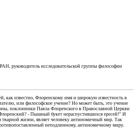
 РАН, руководитель исследовательской группы философии
ей, как известно, Флоренскому имя и широкую известность в
тателю, или философское учение? Но может быть, это учение
тороны, поклонники Павла Флоренского в Православной Церкви
кой Флоренский? - Пышный букет нераспустившихся ересей!" И
онам тварной жизни, являет человеку антиномичный мир. Так
, противопоставленный неподлинному, антиномичному миру.