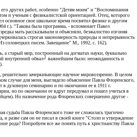
и его других работ, особенно "Детям моим" и "Воспоминания
ом и ученым с физикалистской ориентацией. Отец, которого
вел основное свое школьное время посвятил физике и другим
04 г.). "Такова была программа, - вспоминает Павел
зредка мать рассказывали и объясняли, безжалостно изгоняя
одчеркивалась строгая закономерность природы и непрерывность
 соловецких писем. Завещание" М., 1992, с. 162).
ь, а старый мир, построенный на догматах науки, буквально
пный внутренний обвал┘ важнейшим было: неожиданность и
).
, решительно зачеркивающие научное мировоззрение. В целом
м случае для меня, выглядело объяснение Павла Флоренского,
т в духовную семинарию и по окончании ее в 1911 г.
арии, но по окончании ее вдруг передумал и пошел учиться в
цем). Но назначение рода Флоренских совершенно другое -
мная судьба Павла Флоренского тоже не сложилась трагично
д, и разве сам он не писал в своей книге "Столп и утверждение
вание рода? Попробуем все же понять путь к христианству Павла