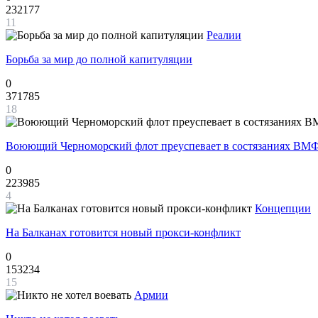
232177
11
Реалии
Борьба за мир до полной капитуляции
0
371785
18
Воюющий Черноморский флот преуспевает в состязаниях ВМФ
0
223985
4
Концепции
На Балканах готовится новый прокси-конфликт
0
153234
15
Армии