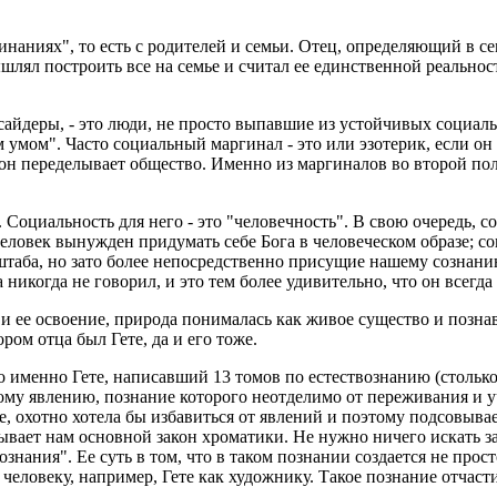
инаниях", то есть с родителей и семьи. Отец, определяющий в сем
амышлял построить все на семье и считал ее единственной реальн
сайдеры, - это люди, не просто выпавшие из устойчивых социал
 умом". Часто социальный маргинал - это или эзотерик, если он 
он переделывает общество. Именно из маргиналов во второй по
Социальность для него - это "человечность". В свою очередь, 
человек вынужден придумать себе Бога в человеческом образе; с
штаба, но зато более непосредственно присущие нашему сознанию"
икогда не говорил, и это тем более удивительно, что он всегда 
и ее освоение, природа понималась как живое существо и познав
ом отца был Гете, да и его тоже.
то именно Гете, написавший 13 томов по естествознанию (стольк
му явлению, познание которого неотделимо от переживания и уч
е, охотно хотела бы избавиться от явлений и поэтому подсовывае
крывает нам основной закон хроматики. Не нужно ничего искать 
ания". Ее суть в том, что в таком познании создается не прост
еловеку, например, Гете как художнику. Такое познание отчасти -