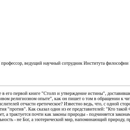
, профессор, ведущий научный сотрудник Института философии
е в его первой книге "Столп и утверждение истины", доставивш
ивом религиозном опыте", как он пишет о том в обращении к чи
ыслителей отчасти еретическое? Известно ведь, что, с одной с
артия "против". Как сказал один из ее представителей: "Кто та
репет, а трактуется почти как законы природы - подчиняется зак
альность - не Бог, а эзотерический мир, напоминающий природу