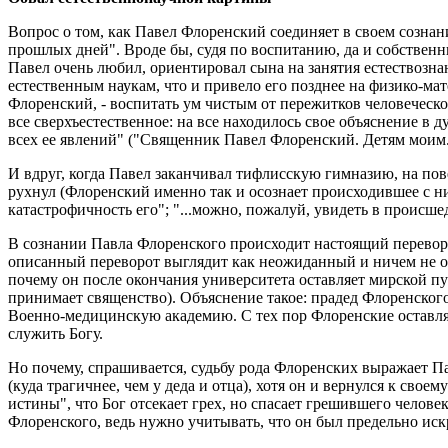
Вопрос о том, как Павел Флоренский соединяет в своем созна
прошлых дней". Вроде бы, судя по воспитанию, да и собствен
Павел очень любил, ориентировал сына на занятия естествозна
естественным наукам, что и привело его позднее на физико-мат
Флоренский, - воспитать ум чистым от пережитков человеческо
все сверхъестественное: на все находилось свое объяснение в
всех ее явлений" ("Священник Павел Флоренский. Детям моим.
И вдруг, когда Павел заканчивал тифлисскую гимназию, на пов
рухнул (Флоренский именно так и осознает происходившее с н
катастрофичность его"; "...можно, пожалуй, увидеть в происше
В сознании Павла Флоренского происходит настоящий перевор
описанный переворот выглядит как неожиданный и ничем не о
почему он после окончания университета оставляет мирской пут
принимает священство). Объяснение такое: прадед Флоренского
Военно-медицинскую академию. С тех пор Флоренские оставля
служить Богу.
Но почему, спрашивается, судьбу рода Флоренских выражает Пав
(куда трагичнее, чем у деда и отца), хотя он и вернулся к сво
истины", что Бог отсекает грех, но спасает грешившего человек
Флоренского, ведь нужно учитывать, что он был предельно ис