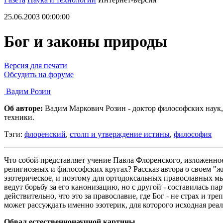
25.06.2003 00:00:00
Бог и законы природы
Версия для печати
Обсудить на форуме
Вадим Розин
Об авторе:
Вадим Маркович Розин - доктор философских наук
техники.
Тэги:
флоренский
,
столп и утверждение истины
,
философия
Что собой представляет учение Павла Флоренского, изложенно
религиозных и философских кругах? Рассказ автора о своем "ж
эзотерическое, и поэтому для ортодоксальных православных м
ведут борьбу за его канонизацию, но с другой - составилась п
действительно, что это за православие, где Бог - не страх и т
может рассуждать именно эзотерик, для которого исходная ре
Обвал естественнонаучной картины