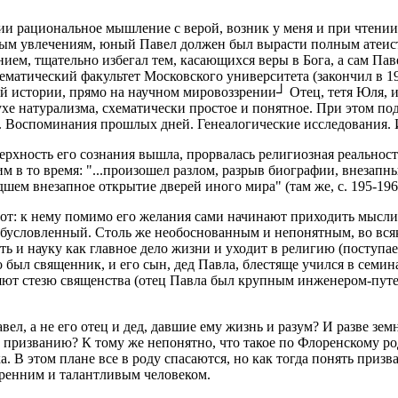
нии рациональное мышление с верой, возник у меня и при чтени
ным увлечениям, юный Павел должен был вырасти полным атеист
нием, тщательно избегал тем, касающихся веры в Бога, а сам Па
ематический факультет Московского университета (закончил в 19
й истории, прямо на научном мировоззрении┘ Отец, тетя Юля, и
 духе натурализма, схематически простое и понятное. При этом п
 Воспоминания прошлых дней. Генеалогические исследования. Из
ерхность его сознания вышла, прорвалась религиозная реальност
им в то время: "...произошел разлом, разрыв биографии, внеза
дшем внезапное открытие дверей иного мира" (там же, с. 195-196
от: к нему помимо его желания сами начинают приходить мысли
бусловленный. Столь же необоснованным и непонятным, во всяко
ь и науку как главное дело жизни и уходит в религию (поступае
 был священник, и его сын, дед Павла, блестяще учился в семин
ют стезю священства (отец Павла был крупным инженером-путей
ел, а не его отец и дед, давшие ему жизнь и разум? И разве зе
ему призванию? К тому же непонятно, что такое по Флоренскому ро
а. В этом плане все в роду спасаются, но как тогда понять приз
кренним и талантливым человеком.