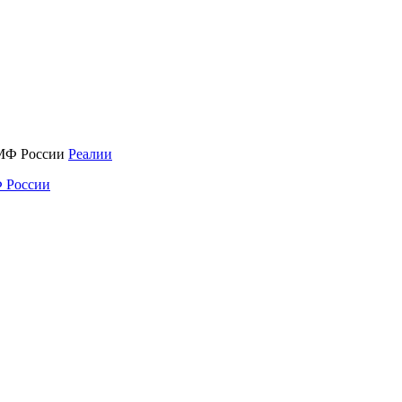
Реалии
 России