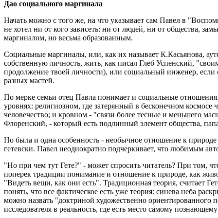
Дао социального маргинала
Начать можно с того же, на что указывает сам Павел в "Воспом
не хотел ни от кого зависеть: ни от людей, ни от общества, з
маргиналом, но весьма образованным.
Социальные маргиналы, или, как их называет К.Касьянова, аут
собственную личность, жить, как писал Глеб Успенский, "своим
продолжение твоей личности), или социальный инженер, если 
разных мастей.
По мерке семьи отец Павла понимает и социальные отношения. 
уровнях: религиозном, где затерянный в бесконечном космосе 
человечество; и кровном - "связи более тесные и меньшего мас
Флоренский, - который есть подлинный элемент общества, папа н
Но была и одна особенность - необычное отношение к природе 
гетевски. Павел неоднократно подчеркивает, что любимым автор
"Но при чем тут Гете?" - может спросить читатель? При том, ч
поперек традиции понимание и отношение к природе, как живо
"Видеть вещи, как они есть". Традиционная теория, считает Гет
понять, что все фактическое есть уже теория: синева неба рас
можно назвать "доктриной художественно ориентированного позн
исследователя в реальность, где есть место самому познающему ч