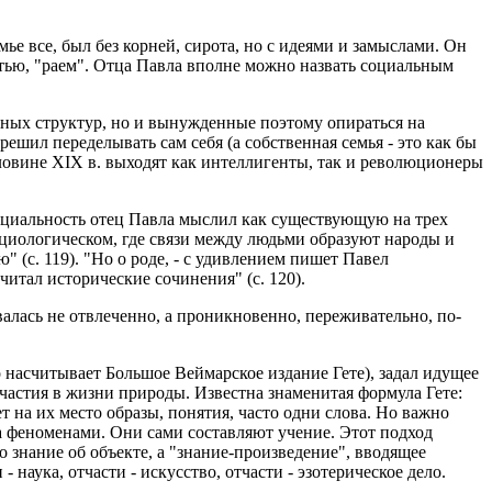
ье все, был без корней, сирота, но с идеями и замыслами. Он
остью, "раем". Отца Павла вполне можно назвать социальным
ьных структур, но и вынужденные поэтому опираться на
решил переделывать сам себя (а собственная семья - это как бы
ловине XIX в. выходят как интеллигенты, так и революционеры
социальность отец Павла мыслил как существующую на трех
оциологическом, где связи между людьми образуют народы и
 (с. 119). "Но о роде, - с удивлением пишет Павел
читал исторические сочинения" (с. 120).
алась не отвлеченно, а проникновенно, переживательно, по-
о насчитывает Большое Веймарское издание Гете), задал идущее
астия в жизни природы. Известна знаменитая формула Гете:
т на их место образы, понятия, часто одни слова. Но важно
за феноменами. Они сами составляют учение. Этот подход
о знание об объекте, а "знание-произведение", вводящее
 наука, отчасти - искусство, отчасти - эзотерическое дело.