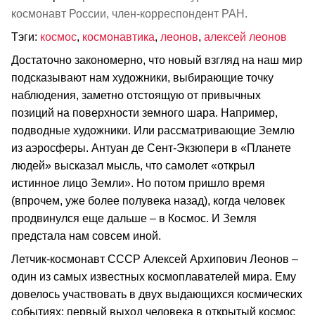
космонавт России, член-корреспондент РАН.
Тэги:
космос
,
космонавтика
,
леонов
,
алексей леонов
Достаточно закономерно, что новый взгляд на наш мир
подсказывают нам художники, выбирающие точку
наблюдения, заметно отстоящую от привычных
позиций на поверхности земного шара. Например,
подводные художники. Или рассматривающие Землю
из аэросферы. Антуан де Сент-Экзюпери в «Планете
людей» высказал мысль, что самолет «открыл
истинное лицо Земли». Но потом пришло время
(впрочем, уже более полувека назад), когда человек
продвинулся еще дальше – в Космос. И Земля
предстала нам совсем иной.
Летчик-космонавт СССР Алексей Архипович Леонов –
один из самых известных космоплавателей мира. Ему
довелось участвовать в двух выдающихся космических
событиях: первый выход человека в открытый космос