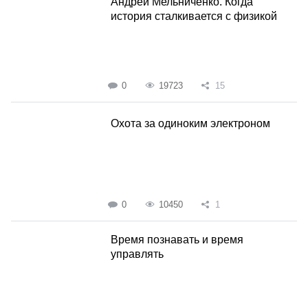
Андрей Мельниченко. Когда
история сталкивается с физикой
0
19723
15
Охота за одиноким электроном
0
10450
1
Время познавать и время
управлять