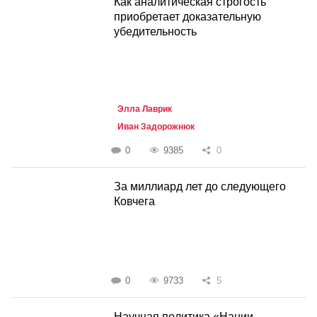
Как аналитическая строгость
приобретает доказательную
убедительность
Элла Лаврик
Иван Задорожнюк
0
9385
0
За миллиард лет до следующего
Ковчега
0
9733
5
Научная политика «Нации