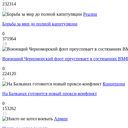
232314
11
Реалии
Борьба за мир до полной капитуляции
0
371964
18
Воюющий Черноморский флот преуспевает в состязаниях ВМФ
0
224120
4
Концепции
На Балканах готовится новый прокси-конфликт
0
153262
15
Армии