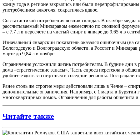
концу года в регионе закрылись или были перепрофилированы 4
употреблением алкоголя, сократилась вдвое.
Со статистикой потребления возник скандал. В октябре меди
рассчитываемый Минздравом ежемесячно по сложной формуле по
– с 7,7 л в пересчете на чистый спирт в январе до 9,65 л в сентя
Изначальный январский показатель оказался ошибочным (на сам
Вологодскую и Волгоградскую области, а Росстат и Минздрав р
марте до 9,84 л в ноябре.
Ограничения усложнили жизнь потребителям. В будние дни в 
дома «стратегические запасы». Часть спроса перетекла в общ
удобнее ездить за спиртным в соседние регионы. Пострадали н
Ранее столь же строгие меры действовали лишь в Чечне – спир
дополнительные ограничения. Например, с 1 марта в Бурятии 
многоквартирных домов. Ограничения для работы общепита и а
Читайте также