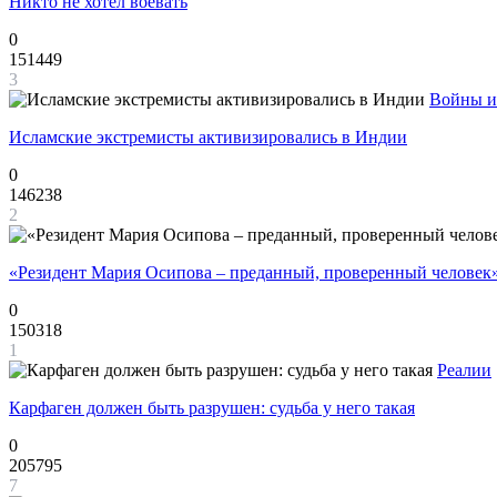
Никто не хотел воевать
0
151449
3
Войны и
Исламские экстремисты активизировались в Индии
0
146238
2
«Резидент Мария Осипова – преданный, проверенный человек
0
150318
1
Реалии
Карфаген должен быть разрушен: судьба у него такая
0
205795
7