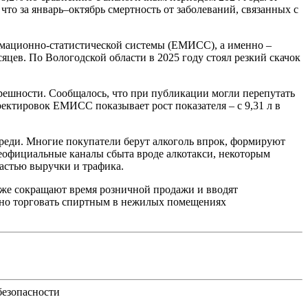
то за январь–октябрь смертность от заболеваний, связанных с
рмационно-статистической системы (ЕМИСС), а именно –
ев. По Вологодской области в 2025 году стоял резкий скачок
грешности. Сообщалось, что при публикации могли перепутать
ректировок ЕМИСС показывает рост показателя – с 9,31 л в
реди. Многие покупатели берут алкоголь впрок, формируют
неофициальные каналы сбыта вроде алкотакси, некоторым
частью выручки и трафика.
тоже сокращают время розничной продажи и вводят
щено торговать спиртным в нежилых помещениях