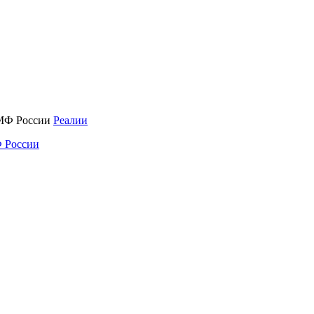
Реалии
 России