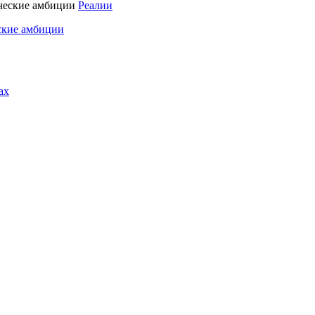
Реалии
ские амбиции
ах