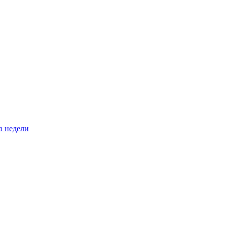
а недели