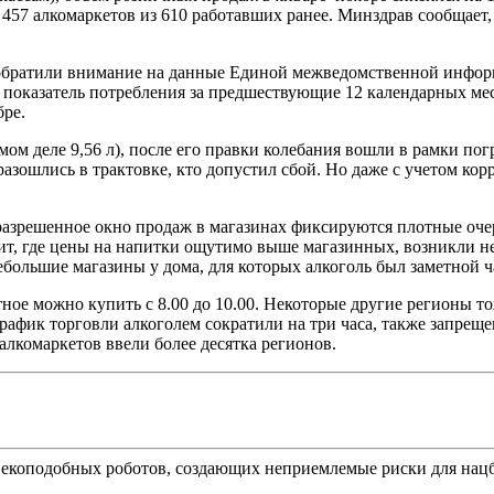
57 алкомаркетов из 610 работавших ранее. Минздрав сообщает, ч
а обратили внимание на данные Единой межведомственной инфо
казатель потребления за предшествующие 12 календарных месяц
бре.
ом деле 9,56 л), после его правки колебания вошли в рамки по
азошлись в трактовке, кто допустил сбой. Но даже с учетом кор
разрешенное окно продаж в магазинах фиксируются плотные оче
епит, где цены на напитки ощутимо выше магазинных, возникли 
ебольшие магазины у дома, для которых алкоголь был заметной 
тное можно купить с 8.00 до 10.00. Некоторые другие регионы 
график торговли алкоголем сократили на три часа, также запре
лкомаркетов ввели более десятка регионов.