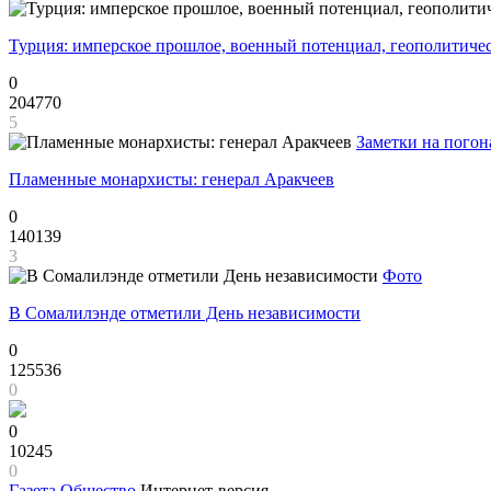
Турция: имперское прошлое, военный потенциал, геополитиче
0
204770
5
Заметки на погон
Пламенные монархисты: генерал Аракчеев
0
140139
3
Фото
В Сомалилэнде отметили День независимости
0
125536
0
0
10245
0
Газета
Общество
Интернет-версия