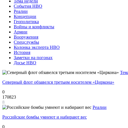
Тема недели
События НВО
Реалии
Концепции
Геополитика
Войны и конфликты
Армии
Вооружения
Спецслужбы
Колонка эксперта НВО
История
Заметки на погонах
Досье НВО
Тем
Северный флот обзавелся третьим носителем «Циркона»
0
170823
8
Реалии
Российские бомбы умнеют и набирают вес
0