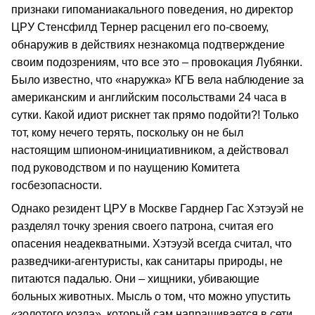
признаки гипоманиакального поведения, но директор
ЦРУ Стенсфилд Тернер расценил его по-своему,
обнаружив в действиях незнакомца подтверждение
своим подозрениям, что все это – провокация Лубянки.
Было известно, что «наружка» КГБ вела наблюдение за
американским и английским посольствами 24 часа в
сутки. Какой идиот рискнет так прямо подойти?! Только
тот, кому нечего терять, поскольку он не был
настоящим шпионом-инициативником, а действовал
под руководством и по наущению Комитета
госбезопасности.
Однако резидент ЦРУ в Москве Гарднер Гас Хэтэуэй не
разделял точку зрения своего патрона, считая его
опасения неадекватными. Хэтэуэй всегда считал, что
разведчики-агентуристы, как санитары природы, не
питаются падалью. Они – хищники, убивающие
больных животных. Мысль о том, что можно упустить
«золотого козла», который сам напрашивается в сети,