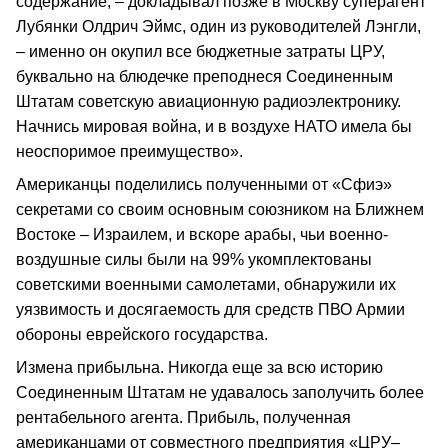
содержание, – докладывал позже в Москву суперагент
Лубянки Олдрич Эймс, один из руководителей Лэнгли,
– именно он окупил все бюджетные затраты ЦРУ,
буквально на блюдечке преподнеся Соединенным
Штатам советскую авиационную радиоэлектронику.
Начнись мировая война, и в воздухе НАТО имела бы
неоспоримое преимущество».
Американцы поделились полученными от «Сфиэ»
секретами со своим основным союзником на Ближнем
Востоке – Израилем, и вскоре арабы, чьи военно-
воздушные силы были на 99% укомплектованы
советскими военными самолетами, обнаружили их
уязвимость и досягаемость для средств ПВО Армии
обороны еврейского государства.
Измена прибыльна. Никогда еще за всю историю
Соединенным Штатам не удавалось заполучить более
рентабельного агента. Прибыль, полученная
американцами от совместного предприятия «ЦРУ–