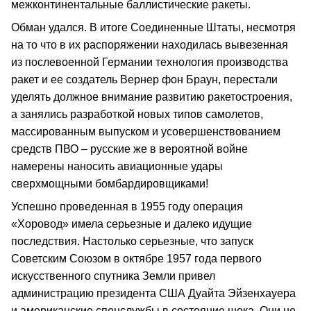
межконтинентальные баллистические ракеты.
Обман удался. В итоге Соединенные Штаты, несмотря
на то что в их распоряжении находилась вывезенная
из послевоенной Германии технология производства
ракет и ее создатель Вернер фон Браун, перестали
уделять должное внимание развитию ракетостроения,
а занялись разработкой новых типов самолетов,
массированным выпуском и усовершенствованием
средств ПВО – русские же в вероятной войне
намерены наносить авиационные удары
сверхмощными бомбардировщиками!
Успешно проведенная в 1955 году операция
«Хоровод» имела серьезные и далеко идущие
последствия. Настолько серьезные, что запуск
Советским Союзом в октябре 1957 года первого
искусственного спутника Земли привел
администрацию президента США Дуайта Эйзенхауера
и американские спецслужбы в состояние шока. Они не