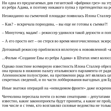
Ни одна из предлагаемых див гигантской «фабрики грез» на эт
из ребра Адама, и поэтому никакого пупка у претендентки на ро
Неожиданно на съемочной площадке появилась Илона Сталлер
– Как? – вскричала порнодива, – вы еще не готовы к съемке?!
– Минуточку, мадам! – режиссер удивился такой дерзости и поп
– А его просто нет – он стерся во время многочисленных экзерс
Дотошный режиссер приблизился вплотную к новоявленной «акт
...Фильм «Создание Евы из ребра Адама» в Штатах имел колосс
Однако поистине всемирную известность Илона Сталлер обрела 
она прошла в нижнюю палату итальянского парламента от ради
Апеннинском полуострове, на протяжении ряда лет являлась ц
секретных сведений, и по части лоббирования выгодных для Б
Иные знатоки операций на «невидимом фронте» даже искренне
Чиччолина переспала почти со всеми сенаторами – депутатами 
известно, какие законопроекты будут приняты, а какие не про
том числе и с теми, кто возглавлял силовые ведомства не толь