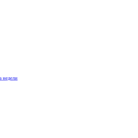
а недели