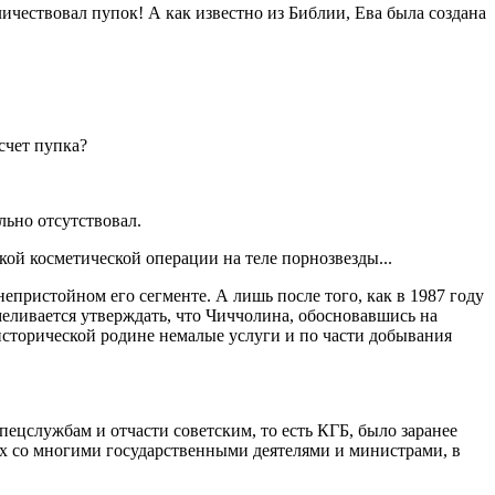
ичествовал пупок! А как известно из Библии, Ева была создана
счет пупка?
льно отсутствовал.
ой косметической операции на теле порнозвезды...
пристойном его сегменте. А лишь после того, как в 1987 году
меливается утверждать, что Чиччолина, обосновавшись на
исторической родине немалые услуги и по части добывания
ецслужбам и отчасти советским, то есть КГБ, было заранее
ях со многими государственными деятелями и министрами, в