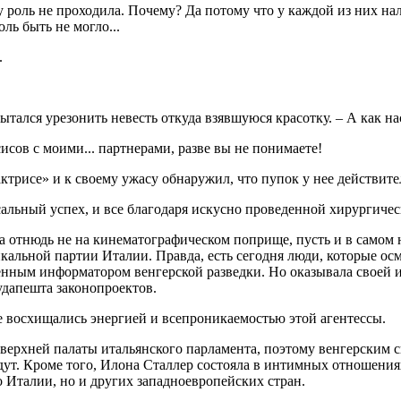
у роль не проходила. Почему? Да потому что у каждой из них нал
ль быть не могло...
.
ытался урезонить невесть откуда взявшуюся красотку. – А как на
исов с моими... партнерами, разве вы не понимаете!
рисе» и к своему ужасу обнаружил, что пупок у нее действите
альный успех, и все благодаря искусно проведенной хирургическ
отнюдь не на кинематографическом поприще, пусть и в самом не
кальной партии Италии. Правда, есть сегодня люди, которые ос
енным информатором венгерской разведки. Но оказывала своей 
удапешта законопроектов.
 восхищались энергией и всепроникаемостью этой агентессы.
верхней палаты итальянского парламента, поэтому венгерским сп
йдут. Кроме того, Илона Сталлер состояла в интимных отношени
ко Италии, но и других западноевропейских стран.