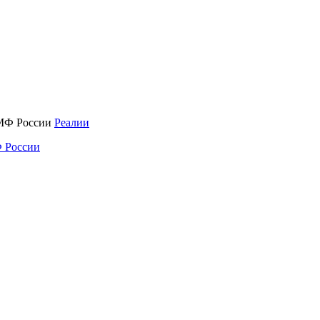
Реалии
 России