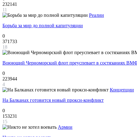
232141
11
Реалии
Борьба за мир до полной капитуляции
0
371733
18
Воюющий Черноморский флот преуспевает в состязаниях ВМФ
0
223944
4
Концепции
На Балканах готовится новый прокси-конфликт
0
153231
15
Армии