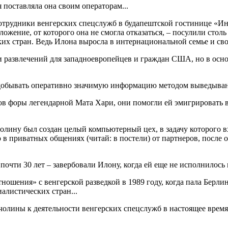
 поставляла она своим операторам...
сотрудники венгерских спецслужб в будапештской гостинице «Ин
ожение, от которого она не смогла отказаться, – посулили стол
ких стран. Ведь Илона выросла в интернациональной семье и св
 и развлечений для западноевропейцев и граждан США, но в ос
добывать оперативно значимую информацию методом выведывани
ков форы легендарной Мата Хари, они помогли ей эмигрировать 
олину был создан целый компьютерный цех, в задачу которого в
приватных общениях (читай: в постели) от партнеров, после о
чти 30 лет – завербовали Илону, когда ей еще не исполнилось и 
ошения» с венгерской разведкой в 1989 году, когда пала Берлин
алистических стран...
лины к деятельности венгерских спецслужб в настоящее время я