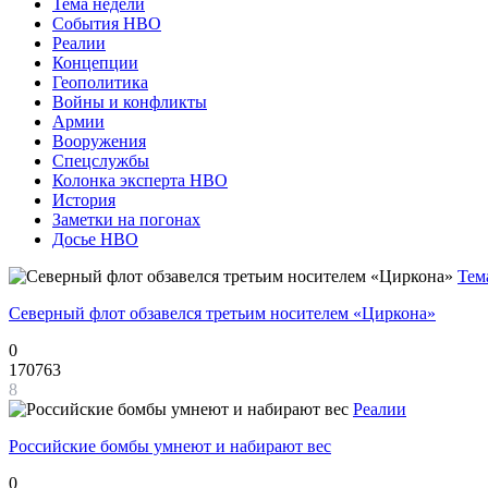
Тема недели
События НВО
Реалии
Концепции
Геополитика
Войны и конфликты
Армии
Вооружения
Спецслужбы
Колонка эксперта НВО
История
Заметки на погонах
Досье НВО
Тем
Северный флот обзавелся третьим носителем «Циркона»
0
170763
8
Реалии
Российские бомбы умнеют и набирают вес
0