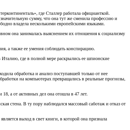
терконтиненталь», где Сталлер работала официанткой.
ь значительную сумму, что она тут же сменила профессию и
ободно владела несколькими европейскими языками.
новном она занималась выяснением их отношения к социализму
я, а также ее умения соблюдать конспирацию.
в Италию, где в полной мере раскрылись ее шпионские
ходила обработка и анализ поступавшей только от нее
бработки на компьютерах превращались в реальные прогнозы,
18, а от активных дел она отошла в 47 лет.
ская стена. В ту пору наблюдался массовый саботаж и отказ от
вляется выход в свет книги, в которой она признала