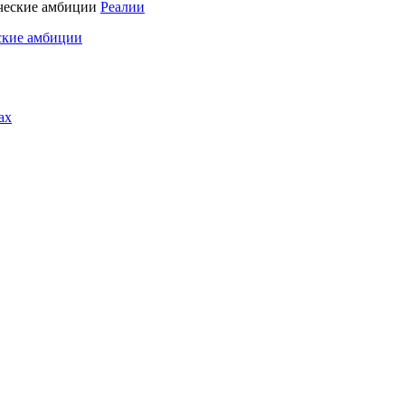
Реалии
ские амбиции
ах