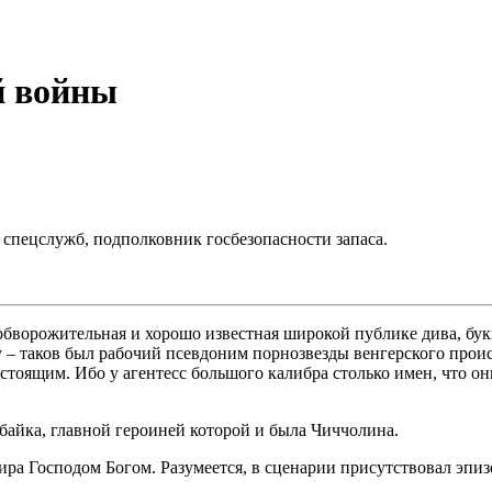
й войны
 спецслужб, подполковник госбезопасности запаса.
бворожительная и хорошо известная широкой публике дива, букв
у – таков был рабочий псевдоним порнозвезды венгерского прои
стоящим. Ибо у агентесс большого калибра столько имен, что о
 байка, главной героиней которой и была Чиччолина.
ра Господом Богом. Разумеется, в сценарии присутствовал эпиз