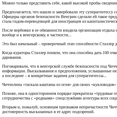
Можно только представить себе, какой высокой пробы сведения
Предполагается, что нашли и завербовали эту суперагентессу 
Офицеры органов безопасности Венгрии сделали ей такое предл
стала гидом-переводчицей для иностранцев из капиталистичес
После вербовки в ее обязанности входила организация отдыха
вообще и к венгерскому, в частности...
Это был начальный – проверочный этап способности Сталлер 
Когда кураторы Сталлер поняли, что она способна дать 100 оч
дарования.
Поговаривали, что в венгерской службе безопасности под Чичч
информации. Высказывания и предположения, услышанные ею в 
а последние – в конкретные задания для суперагентессы...
Чиччолина «таскала каштаны из огня» для своих «кукловодов» по
Похоже, она в одностороннем порядке прекратила «трудовые отн
сотрудничества с «родными» спецслужбами агентуры всех соци
Вторым и, пожалуй, основным признаком непричастности Чиччо
достоверность высказанных в ее адрес подозрений.