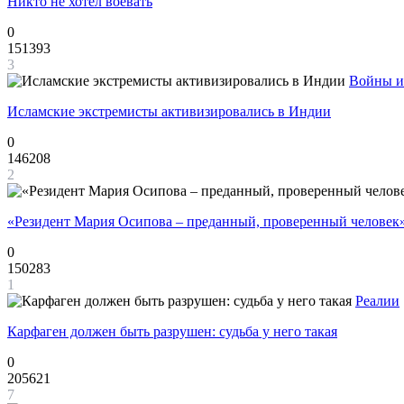
Никто не хотел воевать
0
151393
3
Войны и
Исламские экстремисты активизировались в Индии
0
146208
2
«Резидент Мария Осипова – преданный, проверенный человек
0
150283
1
Реалии
Карфаген должен быть разрушен: судьба у него такая
0
205621
7