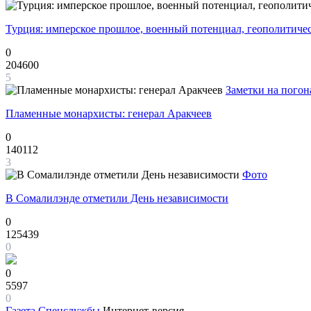
Турция: имперское прошлое, военный потенциал, геополитиче
0
204600
5
Заметки на погон
Пламенные монархисты: генерал Аракчеев
0
140112
3
Фото
В Сомалилэнде отметили День независимости
0
125439
0
0
5597
0
Газета
Спецслужбы
Интернет-версия