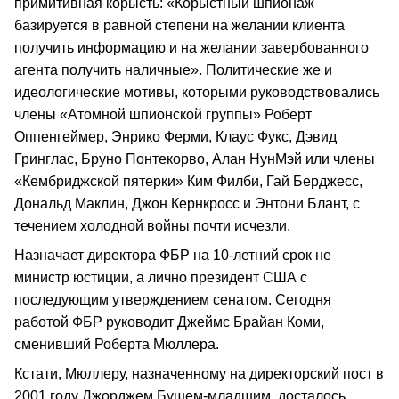
примитивная корысть: «Корыстный шпионаж
базируется в равной степени на желании клиента
получить информацию и на желании завербованного
агента получить наличные». Политические же и
идеологические мотивы, которыми руководствовались
члены «Атомной шпионской группы» Роберт
Оппенгеймер, Энрико Ферми, Клаус Фукс, Дэвид
Гринглас, Бруно Понтекорво, Алан НунМэй или члены
«Кембриджской пятерки» Ким Филби, Гай Берджесс,
Дональд Маклин, Джон Кернкросс и Энтони Блант, с
течением холодной войны почти исчезли.
Назначает директора ФБР на 10-летний срок не
министр юстиции, а лично президент США с
последующим утверждением сенатом. Сегодня
работой ФБР руководит Джеймс Брайан Коми,
сменивший Роберта Мюллера.
Кстати, Мюллеру, назначенному на директорский пост в
2001 году Джорджем Бушем-младшим, досталось