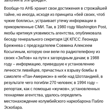
заполнять эти фонды».
Вообще-то АНБ хранит свои достижения в строжайшей
тайне, но иногда, исходя из принципа «бей своих, чтоб
чужие боялись», устраивает утечку информации в
прикормленные СМИ. Так, в 1980 году Washington Post,
якобы критикуя уязвимость агентства, опубликовала
беседу генерального секретаря ЦК КПСС Леонида
Брежнева с председателем Совмина Алексеем
Косыгиным, которую они вели по радиотелефону из
своих «ЗиЛов» на пути к загородным дачам; в 1988
году – информацию, приведшую к установлению
личности ливийцев, причастных к взрыву бомбы в
самолете «Пан-Америкэн» в небе над Шотландией, в
результате чего погибли 270 человек; в 1994 году –
репортаж, как с помощью «жучков», установленных
технарями агентства, удалось определить
местонахождение колумбийского наркобарона Пабло
Эскобара.