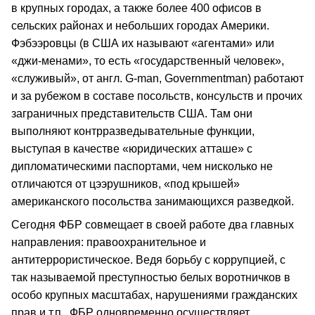
в крупных городах, а также более 400 офисов в
сельских районах и небольших городах Америки.
Фэбээровцы (в США их называют «агентами» или
«джи-менами», то есть «государственный человек»,
«служивый», от англ. G-man, Governmentman) работают
и за рубежом в составе посольств, консульств и прочих
заграничных представительств США. Там они
выполняют контрразведывательные функции,
выступая в качестве «юридических атташе» с
дипломатическими паспортами, чем нисколько не
отличаются от цээрушников, «под крышей»
американского посольства занимающихся разведкой.
Сегодня ФБР совмещает в своей работе два главных
направления: правоохранительное и
антитеррористическое. Ведя борьбу с коррупцией, с
так называемой преступностью белых воротничков в
особо крупных масштабах, нарушениями гражданских
прав и т.п., ФБР одновременно осуществляет