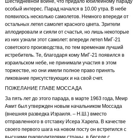
Шестидневной войне, что придало юбилейному параду
особый интерес. Парад начался в 10.00 утра. В небе
появилось несколько самолетов. Немного впереди от
остальных летел самолет красного цвета. Зрители
аплодировали и сияли от счастья, но лишь некоторые
из них узнали этот самолет: впереди летел МиГ-21
советского производства, по тем временам лучший
истребитель. Те, благодаря кому МиГ-21 появился в
израильском небе, не принимали участия в этом
торжестве, но они имели полное право принять
ликование присутствующих и на свой счет.
ПОЖЕЛАНИЕ ГЛАВЕ МОССАДА
За пять лет до этого парада, в марте 1963 года, Меир
Амит был утвержден новым начальником Моссада
(внешняя разведка Израиля. – Н.Ш.) вместо
отправленного в отставку Исера Харела. В качестве
своего первого шага на новом посту он встретился с
высшими руководителями страны, в беседе с