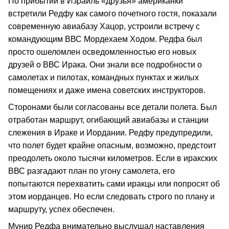
По прибытии в Израиль «друзья» американки
встретили Редфу как самого почетного гостя, показали
современную авиабазу Хацор, устроили встречу с
командующим ВВС Мордехаем Ходом. Редфа был
просто ошеломлен осведомленностью его новых
друзей о ВВС Ирака. Они знали все подробности о
самолетах и пилотах, командных пунктах и жилых
помещениях и даже имена советских инструкторов.
Сторонами были согласованы все детали полета. Был
отработан маршрут, огибающий авиабазы и станции
слежения в Ираке и Иордании. Редфу предупредили,
что полет будет крайне опасным, возможно, предстоит
преодолеть около тысячи километров. Если в иракских
ВВС разгадают план по угону самолета, его
попытаются перехватить сами иракцы или попросят об
этом иорданцев. Но если следовать строго по плану и
маршруту, успех обеспечен.
Мунир Редфа внимательно выслушал наставления