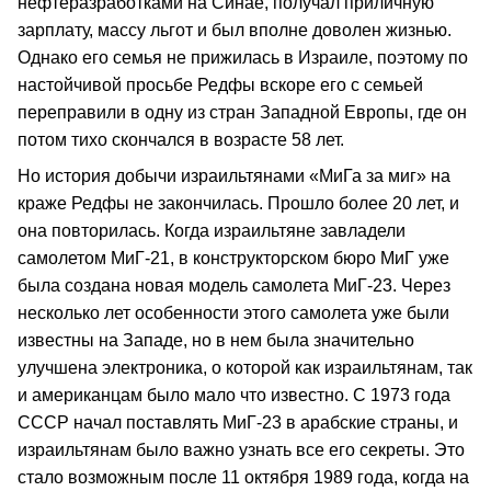
нефтеразработками на Синае, получал приличную
зарплату, массу льгот и был вполне доволен жизнью.
Однако его семья не прижилась в Израиле, поэтому по
настойчивой просьбе Редфы вскоре его с семьей
переправили в одну из стран Западной Европы, где он
потом тихо скончался в возрасте 58 лет.
Но история добычи израильтянами «МиГа за миг» на
краже Редфы не закончилась. Прошло более 20 лет, и
она повторилась. Когда израильтяне завладели
самолетом МиГ-21, в конструкторском бюро МиГ уже
была создана новая модель самолета МиГ-23. Через
несколько лет особенности этого самолета уже были
известны на Западе, но в нем была значительно
улучшена электроника, о которой как израильтянам, так
и американцам было мало что известно. С 1973 года
СССР начал поставлять МиГ-23 в арабские страны, и
израильтянам было важно узнать все его секреты. Это
стало возможным после 11 октября 1989 года, когда на