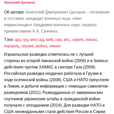
Анатолий Цыганок
Об авторе:
Анатолий Дмитриевич Цыганок – полковник
в отставке, кандидат военных наук, член-
корреспондент Академии военных наук, лауреат
премии имени А.А. Свечина.
Тэги:
цру
,
гру
,
моссад
,
ми6
,
свр
,
вкс
,
сирия
,
ливан
,
израиль
,
грузия
,
война
,
ливия
Израильская разведка отметилась не с лучшей
стороны во второй ливанской войне (2006) и в боевых
действиях против ХАМАС в секторе Газа (2009).
Российская разведка неудачно работала в Грузии в
ходе осетинской войны (2008). США и НАТО преуспели
в Ливии, в добыче информации с помощью самолетов-
разведчиков (2011). Разведданные от американских
спутников украинские штабы в гражданской войне
получали с опозданием (2014). Для разведки НАТО и
США неожиданными стали действия России в Сирии