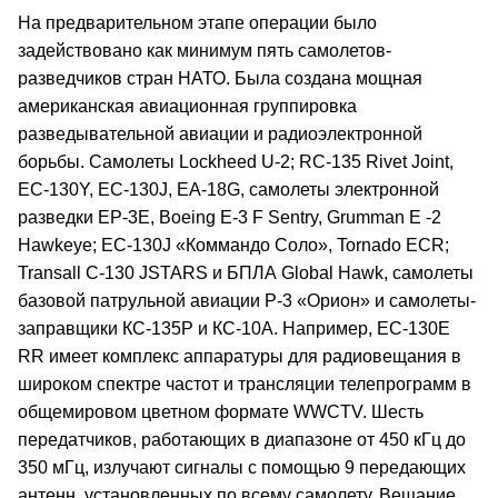
На предварительном этапе операции было
задействовано как минимум пять самолетов-
разведчиков стран НАТО. Была создана мощная
американская авиационная группировка
разведывательной авиации и радиоэлектронной
борьбы. Самолеты Lockheed U-2; RC-135 Rivet Joint,
EC-130Y, EC-130J, EA-18G, самолеты электронной
разведки ЕР-3Е, Boeing E-3 F Sentry, Grumman E -2
Hawkeye; EC-130J «Коммандо Соло», Tornado ECR;
Transall C-130 JSTARS и БПЛА Global Hawk, самолеты
базовой патрульной авиации Р-3 «Орион» и самолеты-
заправщики КС-135Р и КС-10А. Например, ЕС-130Е
RR имеет комплекс аппаратуры для радиовещания в
широком спектре частот и трансляции телепрограмм в
общемировом цветном формате WWCTV. Шесть
передатчиков, работающих в диапазоне от 450 кГц до
350 мГц, излучают сигналы с помощью 9 передающих
антенн, установленных по всему самолету. Вещание