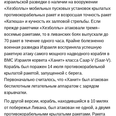
израильской разведки о наличии на вооружении
«Хезболлы» мобильных пусковых установок крылатых
противокорабельных ракет и возросшая точность ракет
«Катюша» и кучность их залповой стрельбы. Если
прежде ракетчики «Хезболлы» атаковали тремя–
восемью ракетами, то в ливанских боях выпускали до
70 ракет в течение одного часа. Крайне болезненно
военная разведка Израиля восприняла успешную
ракетную атаку самого мощного надводного корабля в
ВМС Израиля корвета «Ханит» класса Саар-V (Saar-V).
Корабль был поражен 14 июля противокорабельной
крылатой ракетой, запущенной с берега.
Первоначально считалось, что «Ханит» был атакован
беспилотным летательным аппаратом с зарядом
взрывчатки.
По другой версии, корабль, находившийся в 10 милях
от побережья Ливана, был атакован не одной, а двумя
противокорабельными крылатыми ракетами. Ракета