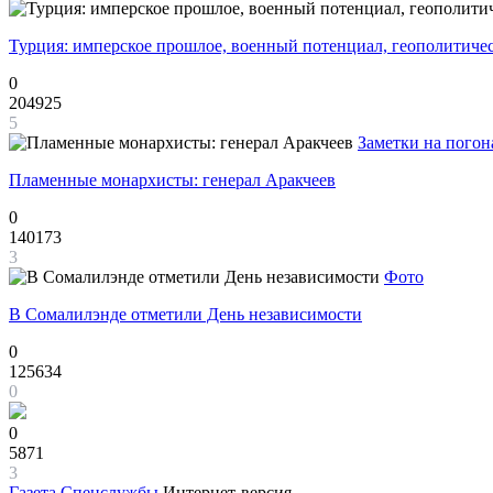
Турция: имперское прошлое, военный потенциал, геополитиче
0
204925
5
Заметки на погон
Пламенные монархисты: генерал Аракчеев
0
140173
3
Фото
В Сомалилэнде отметили День независимости
0
125634
0
0
5871
3
Газета
Спецслужбы
Интернет-версия