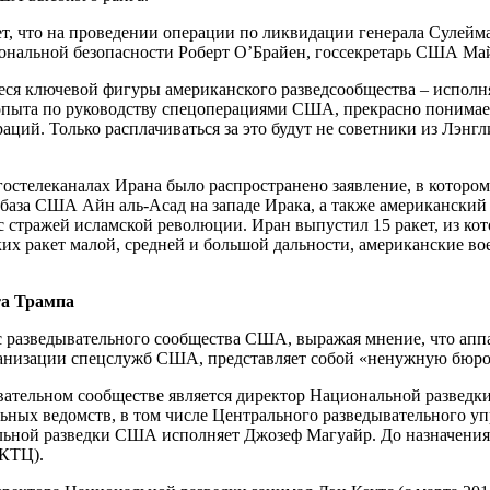
т, что на проведении операции по ликвидации генерала Сулейма
иональной безопасности Роберт О’Брайен, госсекретарь США Ма
ееся ключевой фигуры американского разведсообщества – испо
 опыта по руководству спецоперациями США, прекрасно понимает
ий. Только расплачиваться за это будут не советники из Лэн
а гостелеканалах Ирана было распространено заявление, в которо
иабаза США Айн аль-Асад на западе Ирака, а также американский
ус стражей исламской революции. Иран выпустил 15 ракет, из ко
ких ракет малой, средней и большой дальности, американские во
та Трампа
с разведывательного сообщества США, выражая мнение, что апп
организации спецслужб США, представляет собой «ненужную бюр
вательном сообществе является директор Национальной развед
льных ведомств, в том числе Центрального разведывательного у
альной разведки США исполняет Джозеф Магуайр. До назначения
НКТЦ).