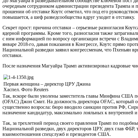
До Магуайра в разведывательном сообществе ключевой пост дире
очередным сотрудником администрации президента Трампа и пр
прошении об отставке Коутс отметил, что под его руководство
повышается, а шеф разведсообщества вдруг уходит в отставку.
Секрет прост: причина отставки – серьезные разногласия Коут
ядерной программы. Кроме того, разногласия также затрагивал
с ним информацией по вопросу организации встречи с Владим
январе 2018-го, давая показания в Конгрессе, Коутс прямо пр
Национальной разведки заявил конгрессменам, что Пхеньян вря
отставки.
После назначения Магуайра Трамп активизировал кадровые чис
Первая женщина – директор ЦРУ Джина
Хаспел. Фото Reuters
Так, вскоре были уволены заместитель главы Минфина США по
(OFAC) Джон Смит. На должность директора OFAC, который о
существенно возросла: бюро вводило санкции против РФ, Сири
назначение кандидатур, максимально лояльных к внутренней 
Так, за трехлетний период своего правления Трамп по подобн
Национальной разведки, двух директоров ЦРУ, двух глав ФБР, 
взаимоотношения спецслужб и президентов США.