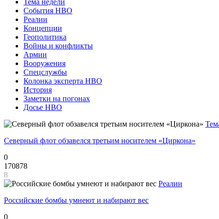
Тема недели
События НВО
Реалии
Концепции
Геополитика
Войны и конфликты
Армии
Вооружения
Спецслужбы
Колонка эксперта НВО
История
Заметки на погонах
Досье НВО
Тем
Северный флот обзавелся третьим носителем «Циркона»
0
170878
8
Реалии
Российские бомбы умнеют и набирают вес
0