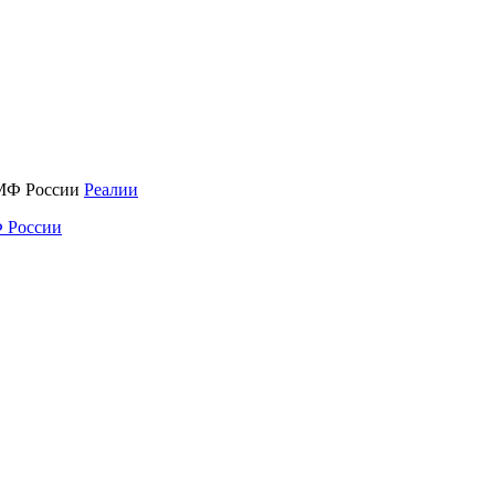
Реалии
 России