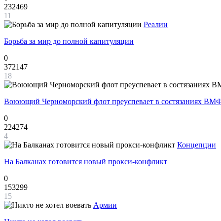
232469
11
Реалии
Борьба за мир до полной капитуляции
0
372147
18
Воюющий Черноморский флот преуспевает в состязаниях ВМФ
0
224274
4
Концепции
На Балканах готовится новый прокси-конфликт
0
153299
15
Армии