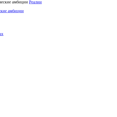
Реалии
ские амбиции
ах