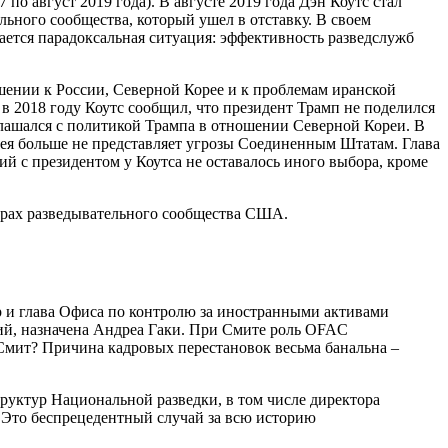
о август 2019 года). В августе 2019 года Дэн Коутс стал
ьного сообщества, который ушел в отставку. В своем
ается парадоксальная ситуация: эффективность разведслужб
ошении к России, Северной Корее и к проблемам иранской
в 2018 году Коутс сообщил, что президент Трамп не поделился
лашался с политикой Трампа в отношении Северной Кореи. В
орея больше не представляет угрозы Соединенным Штатам. Глава
ий с президентом у Коутса не оставалось иного выбора, кроме
турах разведывательного сообщества США.
 и глава Офиса по контролю за иностранными активами
ий, назначена Андреа Гаки. При Смите роль OFAC
 Смит? Причина кадровых перестановок весьма банальна –
руктур Национальной разведки, в том числе директора
. Это беспрецедентный случай за всю историю