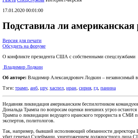
17.01.2020 00:01:00
Подставила ли американская 
Версия для печати
Обсудить на форуме
О конфликте президента США с собственными спецслужбами
Владимир Лодкин
Об авторе:
Владимир Александрович Лодкин – независимый в
Тэги:
трамп
,
анб
,
цру
,
хаспел
,
иран
,
сирия
,
гд
,
панина
Недавняя ликвидация американским беспилотником командующ
Дональда Трампа по вопросам оценки внешних угроз остаются
Трампа о ликвидации ведущего иранского террориста в СМИ п
экспертов, политологов.
Так, например, бывший исполняющий обязанности директора Ц
убит генерал Сулеймани, уничтожением должностного лица С