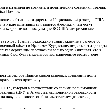
ни настаивали не военные, а политические советники Трампа.
йкл Помпео.
лняющего обязанности директора Национальной разведки США
, в какие испытания втягивается Америка и чем могут
гли, а кадровые военнослужащие ВС США, американские
м за голову Трампа предложено вознаграждение в размере 80
 военный объект в Иракском Курдистане, недалеко от аэропорта
торых американцы перехватили только одну. Учитывая, что в
енные базы будут находиться неограниченное время в зоне
арат директора Национальной разведки, созданный после
ократическую прослойку».
ки США, который в соответствии со своими полномочиями
правления (ЦРУ) и Агентства национальной безопасности
 на новую должность он был заместителем директора,