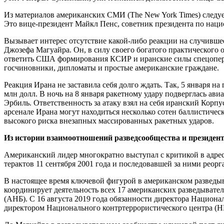
Из материалов американских СМИ (The New York Times) следуе
Это вице-президент Майкл Пенс, советник президента по нац
Вызывает интерес отсутствие какой-либо реакции на случивш
Джозефа Магуайра. Он, в силу своего богатого практического
ответить США формирования КСИР и иранские силы спецоперац
госчиновники, дипломаты и простые американские граждане.
Реакция Ирана не заставила себя долго ждать. Так, 5 января н
млн долл. В ночь на 8 января ракетному удару подверглась ав
Эрбиль. Ответственность за атаку взял на себя иранский Корп
арсенале Ирана могут находиться несколько сотен баллистичес
высокого риска внезапных массированных ракетных ударов.
Из истории взаимоотношений разведсообщества и президен
Американский лидер многократно выступал с критикой в адре
терактов 11 сентября 2001 года и последовавшей за ними ре
В настоящее время ключевой фигурой в американском разведы
координирует деятельность всех 17 американских разведывате
(АНБ). С 16 августа 2019 года обязанности директора Национ
директором Национального контртеррористического центра (