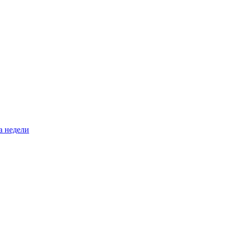
а недели