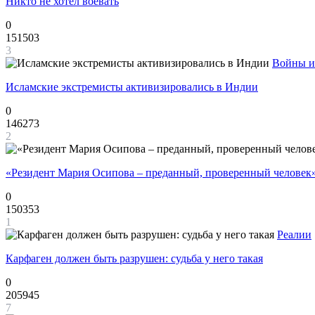
Никто не хотел воевать
0
151503
3
Войны и
Исламские экстремисты активизировались в Индии
0
146273
2
«Резидент Мария Осипова – преданный, проверенный человек
0
150353
1
Реалии
Карфаген должен быть разрушен: судьба у него такая
0
205945
7