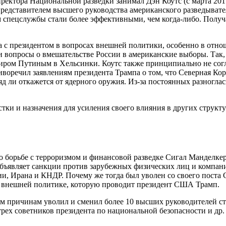
ктора Национальной разведки занимал Дэн Коутс (с марта 2017 п
едставителем высшего руководства американского разведывател
м спецслужбы стали более эффективными, чем когда-либо. Получ
са с президентом в вопросах внешней политики, особенно в отн
и вопросы о вмешательстве России в американские выборы. Так, 
иром Путиным в Хельсинки. Коутс также принципиально не сог
отиворечил заявлениям президента Трампа о том, что Северная К
д ли откажется от ядерного оружия. Из-за постоянных разноглас
тки и назначения для усиления своего влияния в других струк
 борьбе с терроризмом и финансовой разведке Сигал Манделкер
бъявляет санкции против зарубежных физических лиц и компан
и, Ирана и КНДР. Почему же тогда был уволен со своего поста
и внешней политике, которую проводит президент США Трамп.
ым причинам уволил и сменил более 10 высших руководителей ст
трех советников президента по национальной безопасности и др