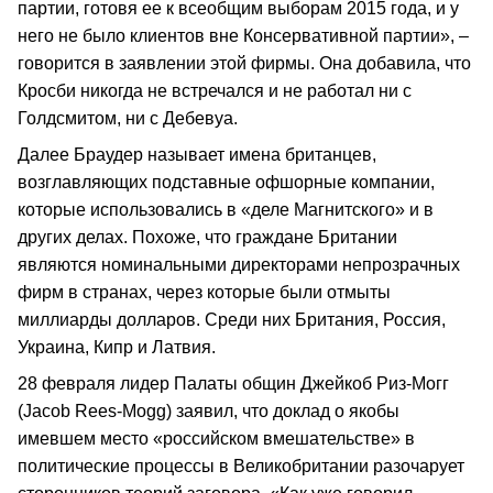
партии, готовя ее к всеобщим выборам 2015 года, и у
него не было клиентов вне Консервативной партии», –
говорится в заявлении этой фирмы. Она добавила, что
Кросби никогда не встречался и не работал ни с
Голдсмитом, ни с Дебевуа.
Далее Браудер называет имена британцев,
возглавляющих подставные офшорные компании,
которые использовались в «деле Магнитского» и в
других делах. Похоже, что граждане Британии
являются номинальными директорами непрозрачных
фирм в странах, через которые были отмыты
миллиарды долларов. Среди них Британия, Россия,
Украина, Кипр и Латвия.
28 февраля лидер Палаты общин Джейкоб Риз-Могг
(Jacob Rees-Mogg) заявил, что доклад о якобы
имевшем место «российском вмешательстве» в
политические процессы в Великобритании разочарует