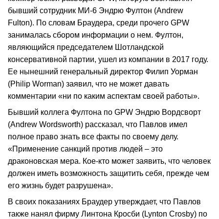
бывший сотрудник МИ-6 Эндрю Фултон (Andrew
Fulton). По словам Браудера, среди прочего GPW
занималась сбором информации о нем. Фултон,
являющийся председателем Шотландской
консервативной партии, ушел из компании в 2017 году.
Ее нынешний генеральный директор Филип Уорман
(Philip Worman) заявил, что не может давать
комментарии «ни по каким аспектам своей работы».
Бывший коллега Фултона по GPW Эндрю Вордсворт
(Andrew Wordsworth) рассказал, что Павлов имел
полное право знать все факты по своему делу.
«Применение санкций против людей – это
драконовская мера. Кое-кто может заявить, что человек
должен иметь возможность защитить себя, прежде чем
его жизнь будет разрушена».
В своих показаниях Браудер утверждает, что Павлов
также нанял фирму Линтона Кросби (Lynton Crosby) по