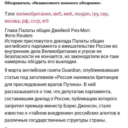
Обозреватель «Независимого военного обозрения»
Тэги:
великобритания
,
ми5
,
ми6
,
лондон
,
гру
,
свр
,
москва
,
рф
,
ссср
,
кгб
Глава Палаты общин Джейкоб Риз-Могг.
Фото Reuters
История пресловутого доклада Палаты общин
английского парламента о вмешательстве России во
внутренние дела Великобритании и угрозе ее
безопасности не кончается, но законодатели все-таки
намерены обсудить его выкладки.
9 марта английская газета Guardian, опубликовавшая
статью под заголовком «Россия нанимала британцев
для преследования врагов Путина». В ней
рассказывается о том, что депутатам парламента,
составившим доклад о России, публикацию которого
запретил премьер-министр Борис Джонсон, стало
известно о «тайном внедрении» российских агентов в
различные государственные структуры страны.