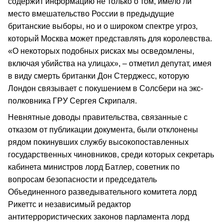
содержит информацию не только о том, имело ли
место вмешательство России в предыдущие
британские выборы, но и о широком спектре угроз,
который Москва может представлять для королевства.
«О некоторых подобных рисках мы осведомлены,
включая убийства на улицах», – отметил депутат, имея
в виду смерть британки Дон Стерджесс, которую
Лондон связывает с покушением в Солсбери на экс-
полковника ГРУ Сергея Скрипаля.
Невнятные доводы правительства, связанные с
отказом от публикации документа, были отклонены
рядом покинувших службу высокопоставленных
государственных чиновников, среди которых секретарь
кабинета министров лорд Батлер, советник по
вопросам безопасности и председатель
Объединенного разведывательного комитета лорд
Рикеттс и независимый редактор
антитеррористических законов парламента лорд