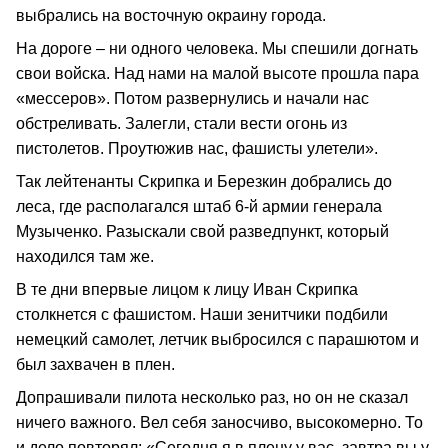
выбрались на восточную окраину города.
На дороге – ни одного человека. Мы спешили догнать
свои войска. Над нами на малой высоте прошла пара
«мессеров». Потом развернулись и начали нас
обстреливать. Залегли, стали вести огонь из
пистолетов. Проутюжив нас, фашисты улетели».
Так лейтенанты Скрипка и Березкин добрались до
леса, где располагался штаб 6-й армии генерала
Музыченко. Разыскали свой разведпункт, который
находился там же.
В те дни впервые лицом к лицу Иван Скрипка
столкнется с фашистом. Наши зенитчики подбили
немецкий самолет, летчик выбросился с парашютом и
был захвачен в плен.
Допрашивали пилота несколько раз, но он не сказал
ничего важного. Вел себя заносчиво, высокомерно. То
и дело повторял: «Сегодня я в плену у вас, завтра вы у