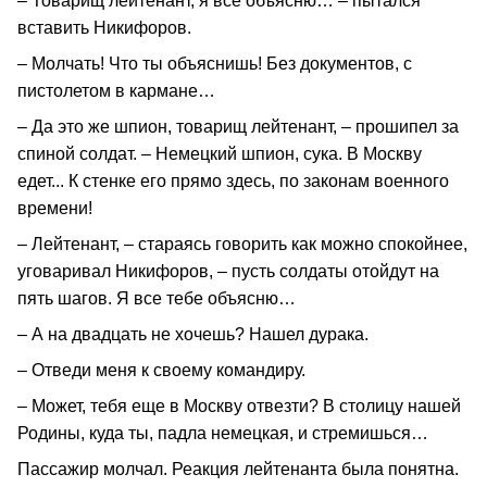
– Товарищ лейтенант, я все объясню… – пытался
вставить Никифоров.
– Молчать! Что ты объяснишь! Без документов, с
пистолетом в кармане…
– Да это же шпион, товарищ лейтенант, – прошипел за
спиной солдат. – Немецкий шпион, сука. В Москву
едет... К стенке его прямо здесь, по законам военного
времени!
– Лейтенант, – стараясь говорить как можно спокойнее,
уговаривал Никифоров, – пусть солдаты отойдут на
пять шагов. Я все тебе объясню…
– А на двадцать не хочешь? Нашел дурака.
– Отведи меня к своему командиру.
– Может, тебя еще в Москву отвезти? В столицу нашей
Родины, куда ты, падла немецкая, и стремишься…
Пассажир молчал. Реакция лейтенанта была понятна.