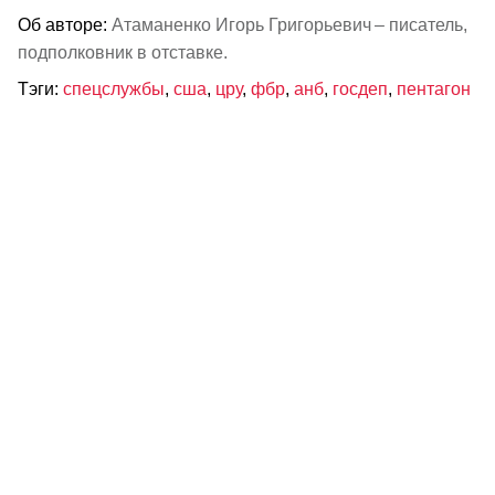
Об авторе:
Атаманенко Игорь Григорьевич – писатель,
подполковник в отставке.
Тэги:
спецслужбы
,
сша
,
цру
,
фбр
,
анб
,
госдеп
,
пентагон