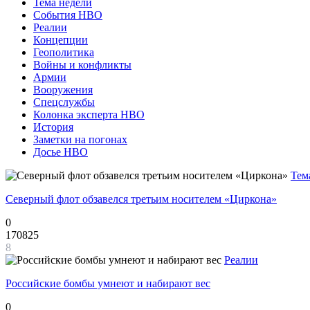
Тема недели
События НВО
Реалии
Концепции
Геополитика
Войны и конфликты
Армии
Вооружения
Спецслужбы
Колонка эксперта НВО
История
Заметки на погонах
Досье НВО
Тем
Северный флот обзавелся третьим носителем «Циркона»
0
170825
8
Реалии
Российские бомбы умнеют и набирают вес
0