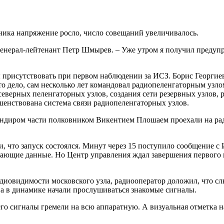
ника напряжение росло, число совещаний увеличивалось.
 генерал-лейтенант Петр Шмырев. – Уже утром я получил предупре
присутствовать при первом наблюдении за ИСЗ. Борис Георгиеви
 дело, сам несколько лет командовал радиопеленгаторным узлом
северных пеленгаторных узлов, создания сети резервных узлов,
шенствована система связи радиопеленгаторных узлов.
ндиром части полковником Викентием Плошаем проехали на рад
, что запуск состоялся. Минут через 15 поступило сообщение с 
вающие данные. Но Центр управления ждал завершения первого 
адиовидимости московского узла, радиооператор доложил, что с
а в динамике начали прослушиваться знакомые сигналы.
о сигналы гремели на всю аппаратную. А визуальная отметка н