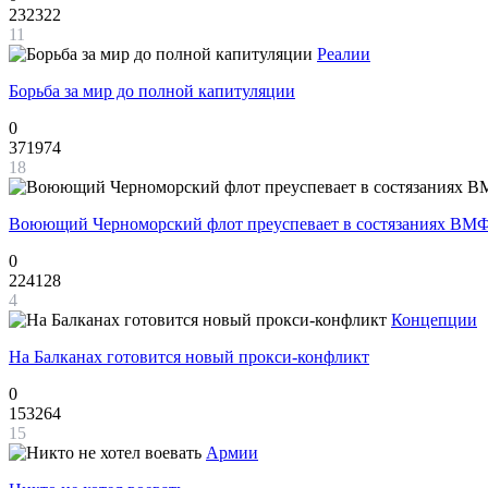
232322
11
Реалии
Борьба за мир до полной капитуляции
0
371974
18
Воюющий Черноморский флот преуспевает в состязаниях ВМФ
0
224128
4
Концепции
На Балканах готовится новый прокси-конфликт
0
153264
15
Армии