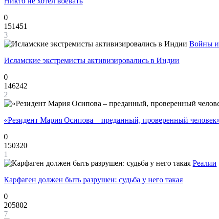
Никто не хотел воевать
0
151451
3
Войны и
Исламские экстремисты активизировались в Индии
0
146242
2
«Резидент Мария Осипова – преданный, проверенный человек
0
150320
1
Реалии
Карфаген должен быть разрушен: судьба у него такая
0
205802
7