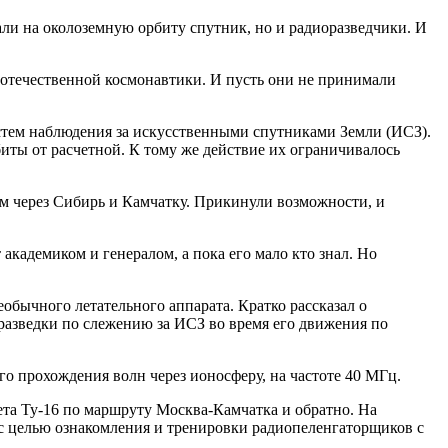
али на околоземную орбиту спутник, но и радиоразведчики. И
– отечественной космонавтики. И пусть они не принимали
истем наблюдения за искусственными спутниками Земли (ИСЗ).
биты от расчетной. К тому же действие их ограничивалось
ам через Сибирь и Камчатку. Прикинули возможности, и
кадемиком и генералом, а пока его мало кто знал. Но
обычного летательного аппарата. Кратко рассказал о
разведки по слежению за ИСЗ во время его движения по
о прохождения волн через ионосферу, на частоте 40 МГц.
лета Ту-16 по маршруту Москва-Камчатка и обратно. На
 с целью ознакомления и тренировки радиопеленгаторщиков с