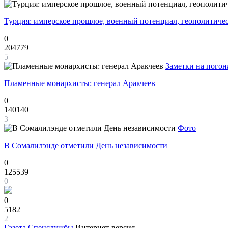
Турция: имперское прошлое, военный потенциал, геополитиче
0
204779
5
Заметки на погон
Пламенные монархисты: генерал Аракчеев
0
140140
3
Фото
В Сомалилэнде отметили День независимости
0
125539
0
0
5182
2
Газета
Спецслужбы
Интернет-версия