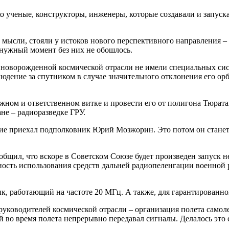
о ученые, конструкторы, инженеры, которые создавали и запуск
й мысли, стояли у истоков нового перспективного направления 
 нужный момент без них не обошлось.
ли новорожденной космической отрасли не имели специальных с
людение за спутником в случае значительного отклонения его ор
ожном и ответственном витке и провести его от полигона Тюрат
ане – радиоразведке ГРУ.
ие приехал подполковник Юрий Мозжорин. Это потом он станет а
щил, что вскоре в Советском Союзе будет произведен запуск не
ость использования средств дальней радиопеленгации военной 
, работающий на частоте 20 МГц. А также, для гарантированног
и руководителей космической отрасли – организация полета само
й во время полета непрерывно передавал сигналы. Делалось это