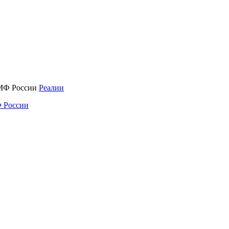
Реалии
 России