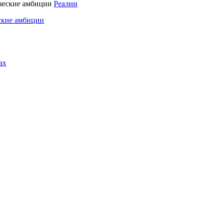
Реалии
ские амбиции
ах