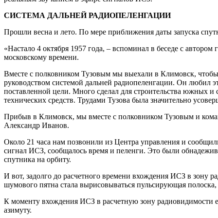
СИСТЕМА ДАЛЬНЕЙ РАДИОПЕЛЕНГАЦИИ
Прошли весна и лето. По мере приближения даты запуска спут
«Настало 4 октября 1957 года, – вспоминал в беседе с автором
московскому времени.
Вместе с полковником Тузовым мы выехали в Климовск, чтобы 
руководством системой дальней радиопеленгации. Он любил это
поставленной цели. Много сделал для строительства южных и 
технических средств. Трудами Тузова была значительно усовер
Прибыв в Климовск, мы вместе с полковником Тузовым и кома
Александр Иванов.
Около 21 часа нам позвонили из Центра управления и сообщили
сигнал ИСЗ, сообщалось время и пеленги. Это были обнадежи
спутника на орбиту.
И вот, задолго до расчетного времени вхождения ИСЗ в зону р
шумового пятна стала вырисовываться пульсирующая полоска, 
К моменту вхождения ИСЗ в расчетную зону радиовидимости ег
азимуту.