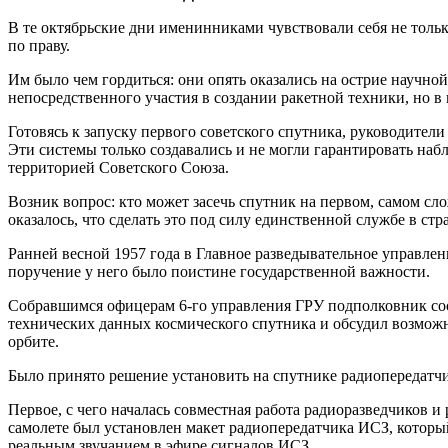
В те октябрьские дни именинниками чувствовали себя не тольк
по праву.
Им было чем гордиться: они опять оказались на острие научно
непосредственного участия в создании ракетной техники, но в
Готовясь к запуску первого советского спутника, руководите
Эти системы только создавались и не могли гарантировать наб
территорией Советского Союза.
Возник вопрос: кто может засечь спутник на первом, самом сл
оказалось, что сделать это под силу единственной службе в стр
Ранней весной 1957 года в Главное разведывательное управлен
поручение у него было поистине государственной важности.
Собравшимся офицерам 6-го управления ГРУ подполковник сооб
технических данных космического спутника и обсудил возможн
орбите.
Было принято решение установить на спутнике радиопередатчик
Первое, с чего началась совместная работа радиоразведчиков 
самолете был установлен макет радиопередатчика ИСЗ, которы
реальным звучанием в эфире сигналов ИСЗ.