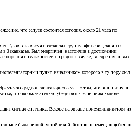
ждение, что запуск состоится сегодня, около 21 часа по
ч Тузов в то время возглавлял группу офицеров, занятых
 в Закавказье. Был энергичен, настойчив в достижении
 расширения возможностей по радиоразведке, внедрения новых
иопеленгаторный пункт, начальником которого в ту пору был
Иркутского радиопеленгаторного узла о том, что они приняли
витка, чтобы окончательно убедиться в успешном выводе
лышит сигнал спутника. Вскоре на экране приемоиндикатора из
а экране была четкой, устойчивой, быстро перемещающейся по