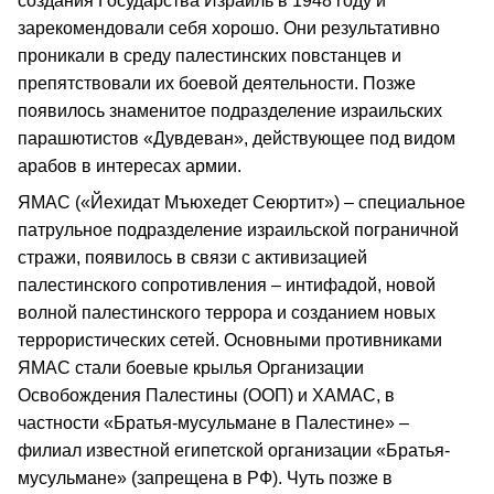
создания Государства Израиль в 1948 году и
зарекомендовали себя хорошо. Они результативно
проникали в среду палестинских повстанцев и
препятствовали их боевой деятельности. Позже
появилось знаменитое подразделение израильских
парашютистов «Дувдеван», действующее под видом
арабов в интересах армии.
ЯМАС («Йехидат Мъюхедет Сеюртит») – специальное
патрульное подразделение израильской пограничной
стражи, появилось в связи с активизацией
палестинского сопротивления – интифадой, новой
волной палестинского террора и созданием новых
террористических сетей. Основными противниками
ЯМАС стали боевые крылья Организации
Освобождения Палестины (ООП) и ХАМАС, в
частности «Братья-мусульмане в Палестине» –
филиал известной египетской организации «Братья-
мусульмане» (запрещена в РФ). Чуть позже в