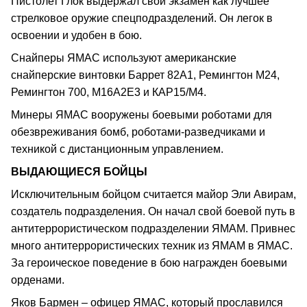
Пистолет Глок выдержал свой экзамен как лучшее
стрелковое оружие спецподразделений. Он легок в
освоении и удобен в бою.
Снайперы ЯМАС используют американские
снайперские винтовки Баррет 82А1, Ремингтон М24,
Ремингтон 700, М16А2Е3 и КАР15/М4.
Минеры ЯМАС вооружены боевыми роботами для
обезвреживания бомб, роботами-разведчиками и
техникой с дистанционным управлением.
ВЫДАЮЩИЕСЯ БОЙЦЫ
Исключительным бойцом считается майор Эли Авирам,
создатель подразделения. Он начал свой боевой путь в
антитеррористическом подразделении ЯМАМ. Привнес
много антитеррористических техник из ЯМАМ в ЯМАС.
За героическое поведение в бою награжден боевыми
орденами.
Яков Бармен – офицер ЯМАС, который прославился