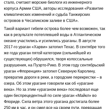
стало, считают морские биологи из инженерного
корпуса Армии США, авторы исследования «Развитие
климатических изменений и судьба Танжирских
островов в Чесапикском заливе в США».
Такой вариант гибели острова более чем возможен, так
как в результате потеплевшей воды в Атлантическом
океане участились и усилились ураганы. В августе
2017-го ураган «Харви» затопил Техас. В сентябре того
же года ураган пятой категории (сильнейшей из
существующих) обрушился, творя колоссальные
разрушения, на Пуэрто-Рико. В этом году сентябрьский
ураган «Флоренция» затопил Северную Каролину,
превратив дороги в реки, а городские перекрестки – в
озера. Об этом урагане говорили как об «урагане
века». Но за этим «ураганом века» последовал еще
один беспрецедентный по силе ураган «Майкл» во
Флориде. Сила ветра этого урагана достигала более
250 км в час, и он смел все на своем пути, превращая