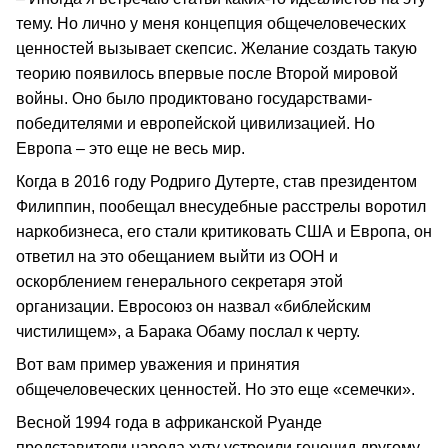
тему. Но лично у меня концепция общечеловеческих
ценностей вызывает скепсис. Желание создать такую
теорию появилось впервые после Второй мировой
войны. Оно было продиктовано государствами-
победителями и европейской цивилизацией. Но
Европа – это еще не весь мир.
Когда в 2016 году Родриго Дутерте, став президентом
Филиппин, пообещал внесудебные расстрелы воротил
наркобизнеса, его стали критиковать США и Европа, он
ответил на это обещанием выйти из ООН и
оскорблением генерального секретаря этой
организации. Евросоюз он назвал «библейским
чистилищем», а Барака Обаму послал к черту.
Вот вам пример уважения и принятия
общечеловеческих ценностей. Но это еще «семечки».
Весной 1994 года в африканской Руанде
представители народа хуту устроили геноцид другому