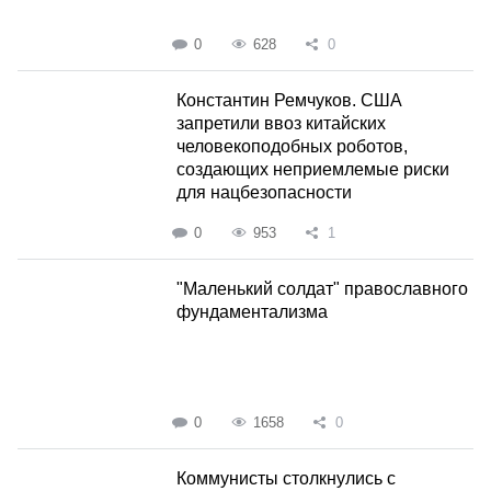
0
628
0
Константин Ремчуков. США
запретили ввоз китайских
человекоподобных роботов,
создающих неприемлемые риски
для нацбезопасности
0
953
1
"Маленький солдат" православного
фундаментализма
0
1658
0
Коммунисты столкнулись с