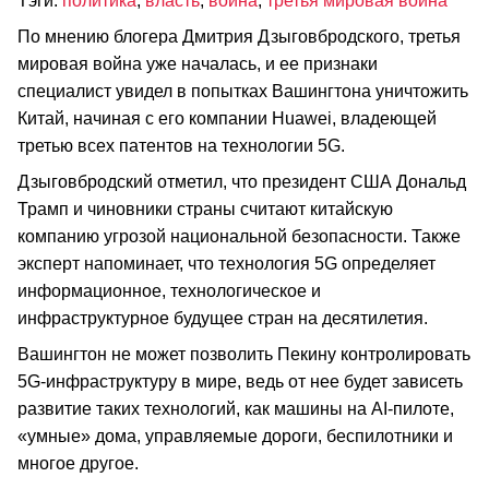
Тэги:
политика
,
власть
,
война
,
третья мировая война
По мнению блогера Дмитрия Дзыговбродского, третья
мировая война уже началась, и ее признаки
специалист увидел в попытках Вашингтона уничтожить
Китай, начиная с его компании Huawei, владеющей
третью всех патентов на технологии 5G.
Дзыговбродский отметил, что президент США Дональд
Трамп и чиновники страны считают китайскую
компанию угрозой национальной безопасности. Также
эксперт напоминает, что технология 5G определяет
информационное, технологическое и
инфраструктурное будущее стран на десятилетия.
Вашингтон не может позволить Пекину контролировать
5G‑инфраструктуру в мире, ведь от нее будет зависеть
развитие таких технологий, как машины на AI‑пилоте,
«умные» дома, управляемые дороги, беспилотники и
многое другое.