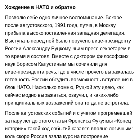
Хождение в НАТО и обратно
Позволю себе одно личное воспоминание. Вскоре
после августовского, 1991 года, путча, в Москву
прибыла высокопоставленная западная делегация.
Выступать перед ней было поручено вице‑президенту
России Александру Руцкому, чьим пресс‑секретарем в
то время я состоял. Вместе с доктором философских
наук Борисом Капустиным мы сочинили для
вице‑президента речь, где в числе прочего выражалась
готовность России обсудить возможность вступления в
блок НАТО. Насколько помню, Руцкой эту идею, как
сейчас модно выражаться, озвучил, и каких‑либо
принципиальных возражений она тогда не встретила.
После августовских событий и с учетом прогремевшей
за пару лет до этого статьи Френсиса Фукуямы «Конец
истории» такой ход событий казался вполне логичным:
коль скоро Россия взяла курс на построение