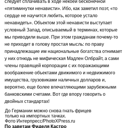
следует сплачивать в ходе некоей бесконечной
«пятиминутки ненависти». Ибо, как заметил поэт, «то
сердце не научится любить, которое устало
ненавидеть». Объектом этой ненависти выступает
условный Запад, описываемый в терминах, которые
мы приводили выше. При этом гражданам почему‑то
не приходит в голову простая мысль: по праву
принадлежащие им национальные богатства отнимает
у них отнюдь не мифическая Мадлен Олбрайт, а сами
члены правящей корпорации с их поражающими
воображение объектами движимого и недвижимого
имущества, грузовиками наличных долларов и,
вероятно, еще более впечатляющими зарубежными
банковскими счетами. Вот где впору говорить о
двойных стандартах!
До Германии можно снова гнать фрицев
только на импортных тачках.
Фото Интерпресс/PhotoXPress.ru
По заветам Фиделя Кастро