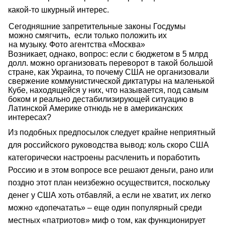
какой‑то шкурный интерес.
Сегодняшние запретительные законы Госдумы
можно смягчить, если только положить их
на музыку. Фото агентства «Москва»
Возникает, однако, вопрос: если с бюджетом в 5 млрд
долл. можно организовать переворот в такой большой
стране, как Украина, то почему США не организовали
свержение коммунистической диктатуры на маленькой
Кубе, находящейся у них, что называется, под самым
боком и реально дестабилизирующей ситуацию в
Латинской Америке отнюдь не в американских
интересах?
Из подобных предпосылок следует крайне неприятный
для российского руководства вывод: коль скоро США
категорически настроены расчленить и поработить
Россию и в этом вопросе все решают деньги, рано или
поздно этот план неизбежно осуществится, поскольку
денег у США хоть отбавляй, а если не хватит, их легко
можно «допечатать» – еще один популярный среди
местных «патриотов» миф о том, как функционирует