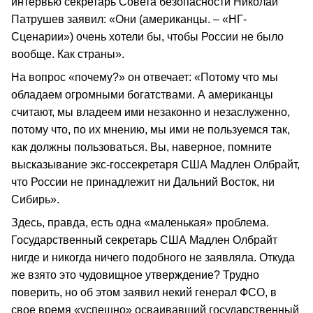
интервью секретарь Совета безопасности Николай
Патрушев заявил: «Они (американцы. – «НГ-
Cценарии») очень хотели бы, чтобы России не было
вообще. Как страны».
На вопрос «почему?» он отвечает: «Потому что мы
обладаем огромными богатствами. А американцы
считают, мы владеем ими незаконно и незаслуженно,
потому что, по их мнению, мы ими не пользуемся так,
как должны пользоваться. Вы, наверное, помните
высказывание экс‑госсекретаря США Мадлен Олбрайт,
что России не принадлежит ни Дальний Восток, ни
Сибирь».
Здесь, правда, есть одна «маленькая» проблема.
Государственный секретарь США Мадлен Олбрайт
нигде и никогда ничего подобного не заявляла. Откуда
же взято это чудовищное утверждение? Трудно
поверить, но об этом заявил некий генерал ФСО, в
свое время «успешно» осваивавший государственный