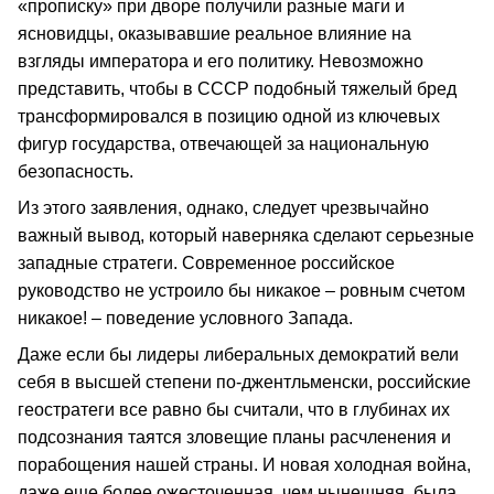
«прописку» при дворе получили разные маги и
ясновидцы, оказывавшие реальное влияние на
взгляды императора и его политику. Невозможно
представить, чтобы в СССР подобный тяжелый бред
трансформировался в позицию одной из ключевых
фигур государства, отвечающей за национальную
безопасность.
Из этого заявления, однако, следует чрезвычайно
важный вывод, который наверняка сделают серьезные
западные стратеги. Современное российское
руководство не устроило бы никакое – ровным счетом
никакое! – поведение условного Запада.
Даже если бы лидеры либеральных демократий вели
себя в высшей степени по‑джентльменски, российские
геостратеги все равно бы считали, что в глубинах их
подсознания таятся зловещие планы расчленения и
порабощения нашей страны. И новая холодная война,
даже еще более ожесточенная, чем нынешняя, была