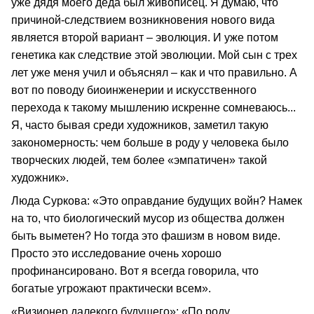
уже дядя моего деда был живописец. Я думаю, что
причиной‑следствием возникновения нового вида
является второй вариант – эволюция. И уже потом
генетика как следствие этой эволюции. Мой сын с трех
лет уже меня учил и объяснял – как и что правильно. А
вот по поводу биоинженерии и искусственного
перехода к такому мышлению искренне сомневаюсь...
Я, часто бывая среди художников, заметил такую
закономерность: чем больше в роду у человека было
творческих людей, тем более «эмпатичен» такой
художник».
Люда Суркова: «Это оправдание будущих войн? Намек
на то, что биологический мусор из общества должен
быть выметен? Но тогда это фашизм в новом виде.
Просто это исследование очень хорошо
профинансировано. Вот я всегда говорила, что
богатые угрожают практически всем».
«Визионер далекого будущего»: «По роду