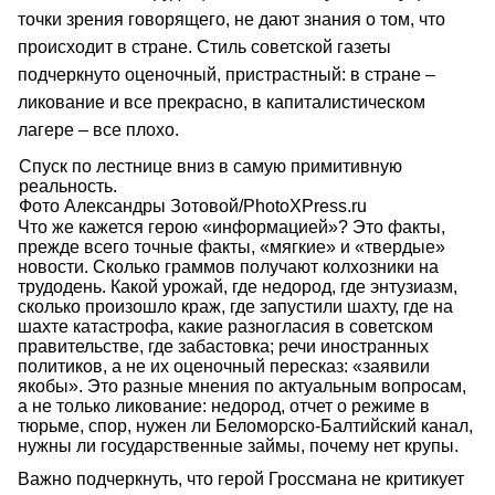
точки зрения говорящего, не дают знания о том, что
происходит в стране. Стиль советской газеты
подчеркнуто оценочный, пристрастный: в стране –
ликование и все прекрасно, в капиталистическом
лагере – все плохо.
Спуск по лестнице вниз в самую примитивную
реальность.
Фото Александры Зотовой/PhotoXPress.ru
Что же кажется герою «информацией»? Это факты,
прежде всего точные факты, «мягкие» и «твердые»
новости. Сколько граммов получают колхозники на
трудодень. Какой урожай, где недород, где энтузиазм,
сколько произошло краж, где запустили шахту, где на
шахте катастрофа, какие разногласия в советском
правительстве, где забастовка; речи иностранных
политиков, а не их оценочный пересказ: «заявили
якобы». Это разные мнения по актуальным вопросам,
а не только ликование: недород, отчет о режиме в
тюрьме, спор, нужен ли Беломорско-Балтийский канал,
нужны ли государственные займы, почему нет крупы.
Важно подчеркнуть, что герой Гроссмана не критикует