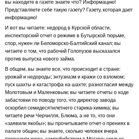
вы находите в газете знаете что? Информацию!
Представляете себе такую газету? Газету, которая дает
информацию!
И вот вы читаете: недород в Курской области,
инспекторский отчет о режиме в Бутырской тюрьме,
спор, нужен ли Беломорско-Балтийский канал; вы
читаете о том, что рабочий Голопузов высказался
против выпуска нового займа.
В общем, вы знаете все, что происходит в стране:
урожай и недороды; энтузиазм и кражи со взломом;
пуск шахты и катастрофа на шахте; разногласия между
Молотовым и Маленковым; вы читаете отчеты о ходе
забастовки по поводу того, что директор завода
оскорбил семидесятилетнего старика-химика; вы
читаете речи Черчилля, Блюма, а не то, что они
«заявили якобы»; вы прочитываете отчет о прениях в
палате общин; вы знаете, сколько человек вчера
покончили жизнь самоубийством в Москве; сколько