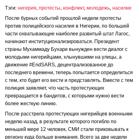
Тэги:
нигерия
,
протесты
,
конфликт
,
молодежь
,
насилие
После бурных событий прошлой недели протесты
против полицейского насилия в Нигерии, по большей
части охватывающие наиболее развитый штат Лагос,
начинают институционализироваться. Президент
страны Мухаммаду Бухари вынужден вести диалог с
молодыми нигерийцами, хлынувшими на улицы, а
движение #EndSARS, децентрализованное до
последнего времени, теперь попытается определиться
с тем, кто будет его вести и представлять. Вместе с тем
полиция заявляет, что часть протестующих
превращается в бандитов, с которыми нужно вести
более жесткую линию.
После расстрела протестующих нигерийцев военными
неделю назад, в результате которого погибло по
меньшей мере 12 человек, СМИ стали приковывать к
региону куда больше внимания. Всего за две недели