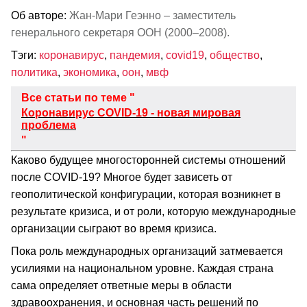
Об авторе:
Жан-Мари Геэнно – заместитель
генерального секретаря ООН (2000–2008).
Тэги:
коронавирус
,
пандемия
,
covid19
,
общество
,
политика
,
экономика
,
оон
,
мвф
Все статьи по теме "
Коронавирус COVID-19 - новая мировая
проблема
"
Каково будущее многосторонней системы отношений
после COVID-19? Многое будет зависеть от
геополитической конфигурации, которая возникнет в
результате кризиса, и от роли, которую международные
организации сыграют во время кризиса.
Пока роль международных организаций затмевается
усилиями на национальном уровне. Каждая страна
сама определяет ответные меры в области
здравоохранения, и основная часть решений по