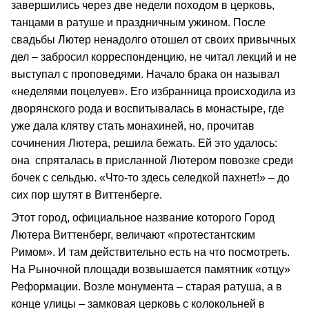
завершились через две недели походом в церковь,
танцами в ратуше и праздничным ужином. После
свадьбы Лютер ненадолго отошел от своих привычных
дел – забросил корреспонденцию, не читал лекций и не
выступал с проповедями. Начало брака он называл
«неделями поцелуев». Его избранница происходила из
дворянского рода и воспитывалась в монастыре, где
уже дала клятву стать монахиней, но, прочитав
сочинения Лютера, решила бежать. Ей это удалось:
она спряталась в присланной Лютером повозке среди
бочек с сельдью. «Что-то здесь селедкой пахнет!» – до
сих пор шутят в Виттенберге.
Этот город, официальное название которого Город
Лютера Виттенберг, величают «протестантским
Римом». И там действительно есть на что посмотреть.
На Рыночной площади возвышается памятник «отцу»
Реформации. Возле монумента – старая ратуша, а в
конце улицы – замковая церковь с колокольней в