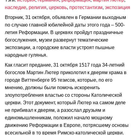
наследие
,
религия
,
церковь
,
протестантизм
,
экспозиция
Вторник, 31 октября, объявлен в Германии выходным
по случаю главной юбилейной даты этого года – 500-
летия Реформации. В церквях пройдут праздничные
богослужения, музеи развернут тематические
экспозиции, а городские власти устроят пышные
народные гулянья.
Как гласит предание, 31 октября 1517 года 34-летний
богослов Мартин Лютер приколотил к дверям храма в
городе Виттенберге 95 тезисов, которые, по его
мнению, должны были помочь искоренить
злоупотребления властью со стороны Католической
церкви. Этот документ, который Лютер на самом деле
не прибивал к дверям, а разослал друзьям и
единомышленникам, положил начало мощному
движению Реформации в Европе, потрясшему основы
всесильной в то время Римско-католической церкви.