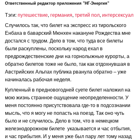
Ответственный редактор приложения "НГ-Энергия"
Тэги:
путешествие
,
германия
,
третий пол
,
интерсексуал
Случилось так, что билет на экспресс из тирольского
Енбаха в баварский Мюнхен накануне Рождества мне
достался с трудом. Дело в том, что туда все билеты
были раскуплены, поскольку народ ехал в
предрождественские дни на горнолыжные курорты, а
обратно билетов тоже не было, так как отдохнувшая в
Австрийских Альпах публика рванула обратно – уже
начиналась рабочая неделя.
Купленный в предновогодней суете билет наложил на
мою жизнь странное ощущение неопределенности. У
меня постоянно присутствовала где-то в подсознании
мысль, что я могу не попасть на поезд. Так оно чуть
было и не случилось. Дело в том, что в немецком
железнодорожном билете указывается и час отбытия,
и час прибытия. И у меня уже был пару лет тому назад