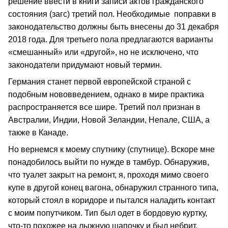
решение ввести в книги записи актов гражданского
состояния (загс) третий пол. Необходимые поправки в
законодательство должны быть внесены до 31 декабря
2018 года. Для третьего пола предлагаются варианты
«смешанный» или «другой», но не исключено, что
законодатели придумают новый термин.
Германия станет первой европейской страной с
подобным нововведением, однако в мире практика
распространяется все шире. Третий пол признан в
Австралии, Индии, Новой Зеландии, Непале, США, а
также в Канаде.
Но вернемся к моему спутнику (спутнице). Вскоре мне
понадобилось выйти по нужде в тамбур. Обнаружив,
что туалет закрыт на ремонт, я, проходя мимо своего
купе в другой конец вагона, обнаружил странного типа,
который стоял в коридоре и пытался наладить контакт
с моим попутчиком. Тип был одет в бордовую куртку,
что-то похожее на лыжную шапочку и был небрит.