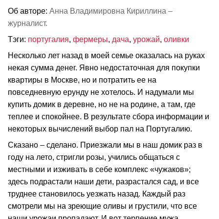
Об авторе:
Анна Владимировна Кириллина –
журналист.
Тэги:
португалия
,
фермеры
,
дача
,
урожай
,
оливки
Несколько лет назад в моей семье оказалась на руках
некая сумма денег. Явно недостаточная для покупки
квартиры в Москве, но и потратить ее на
повседневную ерунду не хотелось. И надумали мы
купить домик в деревне, но не на родине, а там, где
теплее и спокойнее. В результате сбора информации и
некоторых вычислений выбор пал на Португалию.
Сказано – сделано. Приезжали мы в наш домик раз в
году на лето, стригли розы, учились общаться с
местными и изживать в себе комплекс «чужаков»;
здесь подрастали наши дети, разрастался сад, и все
труднее становилось уезжать назад. Каждый раз
смотрели мы на зреющие оливы и грустили, что все
наши урожаи пропадают. И вот терпение мужа