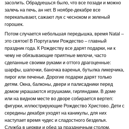
засолить. Обрадуешься было, что все позади и можно
залечь на печь, ан нет. В ноябре-декабре все
перекапывают, сажают лук с чесноком и зеленый
горошек.
Потом случается небольшая передышка, время Natal –
это святое! В Португалии Рождество – главный
праздник года. К Рождеству все дарят подарки, ни к
чему не обязывающие приятные мелочи, часто
сделанные своими руками и оттого драгоценные:
шарфы, шапочки, баночка варенья, бутылка ликерчика,
пирог или печенье. Дорогие подарки дарят только
детям. Окна, балконы, двери и палисадники перед
домом украшаются игрушками, гирляндами. В доме
или на видном месте во дворе собирается вертеп:
фигурки, иллюстрирующие Рождество Христово. Дети с
середины декабря уходят на каникулы, для них
наступает время чудес и сладостного безделья.
Служба в церкви и обед за праздничным столом,