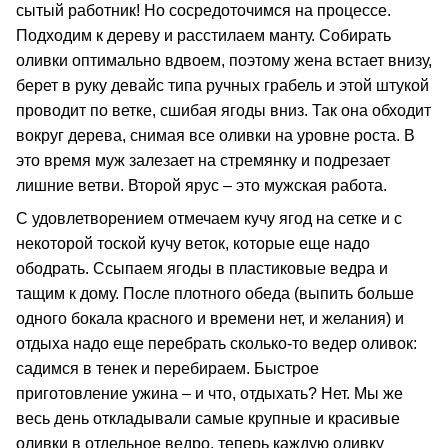
сытый работник! Но сосредоточимся на процессе.
Подходим к дереву и расстилаем манту. Собирать
оливки оптимально вдвоем, поэтому жена встает внизу,
берет в руку девайс типа ручных грабель и этой штукой
проводит по ветке, сшибая ягоды вниз. Так она обходит
вокруг дерева, снимая все оливки на уровне роста. В
это время муж залезает на стремянку и подрезает
лишние ветви. Второй ярус – это мужская работа.
С удовлетворением отмечаем кучу ягод на сетке и с
некоторой тоской кучу веток, которые еще надо
ободрать. Ссыпаем ягоды в пластиковые ведра и
тащим к дому. После плотного обеда (выпить больше
одного бокала красного и времени нет, и желания) и
отдыха надо еще перебрать сколько-то ведер оливок:
садимся в тенек и перебираем. Быстрое
приготовление ужина – и что, отдыхать? Нет. Мы же
весь день откладывали самые крупные и красивые
оливки в отдельное ведро, теперь каждую оливку