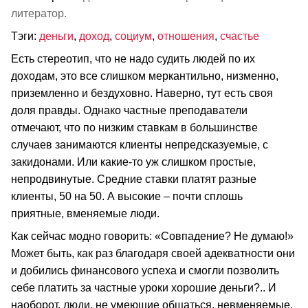
литератор.
Тэги:
деньги
,
доход
,
социум
,
отношения
,
счастье
Есть стереотип, что не надо судить людей по их
доходам, это все слишком меркантильно, низменно,
приземленно и бездуховно. Наверно, тут есть своя
доля правды. Однако частные преподаватели
отмечают, что по низким ставкам в большинстве
случаев занимаются клиенты непредсказуемые, с
закидонами. Или какие-то уж слишком простые,
непродвинутые. Средние ставки платят разные
клиенты, 50 на 50. А высокие – почти сплошь
приятные, вменяемые люди.
Как сейчас модно говорить: «Совпадение? Не думаю!»
Может быть, как раз благодаря своей адекватности они
и добились финансового успеха и смогли позволить
себе платить за частные уроки хорошие деньги?.. И
наоборот, люди, не умеющие общаться, невменяемые,