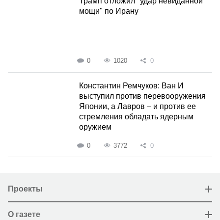
Трамп отложил "удар невиданной
мощи" по Ирану
0
1020
0
Константин Ремчуков: Ван И
выступил против перевооружения
Японии, а Лавров – и против ее
стремления обладать ядерным
оружием
0
3772
0
Проекты
О газете