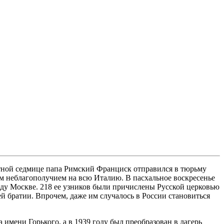
стной седмице папа Римский Франциск отправился в тюрьму
им неблагополучием на всю Италию. В пасхальное воскресенье
ду Москве. 218 ее узников были причислены Русской церковью
ей братии. Впрочем, даже им случалось в России становиться
имени Горького, а в 1939 году был преобразован в лагерь