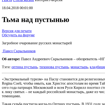
18.04.2018 00:01:00
Тьма над пустынью
Версия для печати
Обсудить на форуме
Загробное очарование русских монастырей
Павел Скрыльников
Об авторе:
Павел Андреевич Скрыльников – обозреватель «НГ
Тэги:
оптина пустынь
,
тихонова пустынь
,
монастырь
,
кладбищ
«Экстремальный туризм» на Пасху становится для религиозны
Regina Coeli, чтобы омыть, как Христос апостолам во время Т
сего года патриарх Московский и всея Руси Кирилл посетил 
к лику святых – не каждый российский монастырь, даже из чис
темницами.
Такая судьба постигла когда-то Оптину пустынь. В 1931 году 