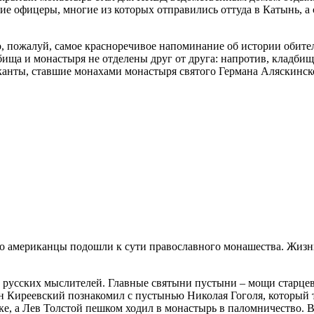
ие офицеры, многие из которых отправились оттуда в Катынь, а
 пожалуй, самое красноречивое напоминание об истории обители
дбища и монастыря не отделены друг от друга: напротив, кладби
анты, ставшие монахами монастыря святого Германа Аляскинско
В
о американцы подошли к сути православного монашества. Жизнь
о русских мыслителей. Главные святыни пустыни – мощи старцев
 Киреевский познакомил с пустынью Николая Гоголя, который т
, а Лев Толстой пешком ходил в монастырь в паломничество. В 