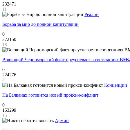
232471
11
Реалии
Борьба за мир до полной капитуляции
0
372150
18
Воюющий Черноморский флот преуспевает в состязаниях ВМФ
0
224276
4
Концепции
На Балканах готовится новый прокси-конфликт
0
153299
15
Армии