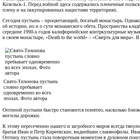
Козельск-1. Перед войной здесь содержались плененные польск
плену и на оккупированных нацистами территориях.
Сегодня пустынь – процветающий, богатый монастырь. Однако,
об истории, но и о сути монашеского обета. Пространства кла
середине 1990-х годов калифорнийские контркультурные музык
в своем монастыре, «Death to the world» – «Смерть для мира». 
Свято-Тихонова пустынь
словно пребывает
одновременно во всех
эпохах. Фото автора
Оптиной пустыни быстро становится понятно, насколько близк
могилы дорожки.
К этому пересечению нашего и загробного миров всегда тянул
братья Иван и Петр Киреевские, виднейшие славянофилы. Иван
Оптину пустынь стала поворотным моментом в духовном поиске