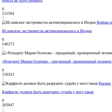
Никто не хотел воевать
0
151504
3
Войны и
Исламские экстремисты активизировались в Индии
0
146273
2
«Резидент Мария Осипова – преданный, проверенный человек
0
150353
1
Реалии
Карфаген должен быть разрушен: судьба у него такая
0
205947
7