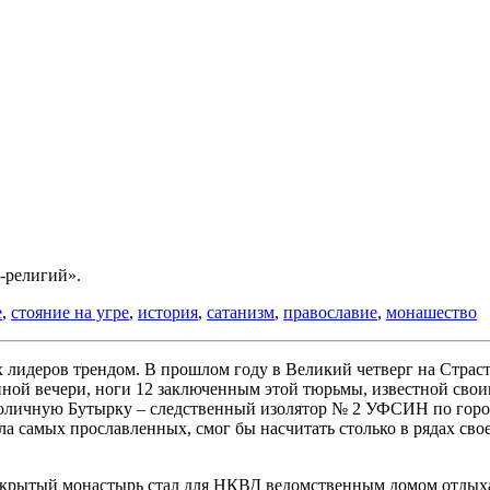
-религий».
е
,
стояние на угре
,
история
,
сатанизм
,
православие
,
монашество
х лидеров трендом. В прошлом году в Великий четверг на Стра
айной вечери, ноги 12 заключенным этой тюрьмы, известной сво
столичную Бутырку – следственный изолятор № 2 УФСИН по горо
ла самых прославленных, смог бы насчитать столько в рядах сво
закрытый монастырь стал для НКВД ведомственным домом отдыха 