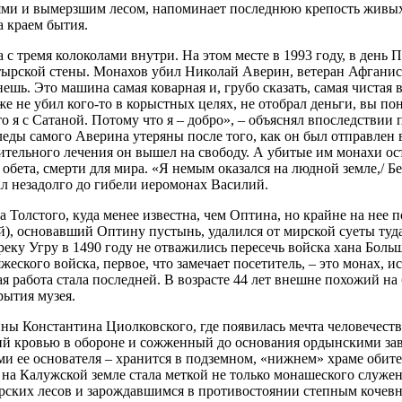
ми и вымерзшим лесом, напоминает последнюю крепость живых 
а краем бытия.
 с тремя колоколами внутри. На этом месте в 1993 году, в ден
ырской стены. Монахов убил Николай Аверин, ветеран Афганиста
танешь. Это машина самая коварная и, грубо сказать, самая чиста
 же не убил кого-то в корыстных целях, не отобрал деньги, вы п
что я с Сатаной. Потому что я – добро», – объяснял впоследств
леды самого Аверина утеряны после того, как он был отправлен
ительного лечения он вышел на свободу. А убитые им монахи ос
 обета, смерти для мира. «Я немым оказался на людной земле,/ Б
ал незадолго до гибели иеромонах Василий.
 Толстого, куда менее известна, чем Оптина, но крайне на нее 
, основавший Оптину пустынь, удалился от мирской суеты туда, к
реку Угру в 1490 году не отважились пересечь войска хана Бол
яжеского войска, первое, что замечает посетитель, – это монах
я работа стала последней. В возрасте 44 лет внешне похожий н
рытия музея.
дины Константина Циолковского, где появилась мечта человечест
ший кровью в обороне и сожженный до основания ордынскими зав
 ее основателя – хранится в подземном, «нижнем» храме обител
на Калужской земле стала меткой не только монашеского служени
рских лесов и зарождавшимся в противостоянии степным кочев