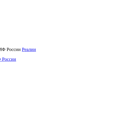
Реалии
 России