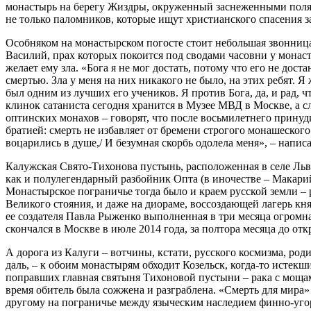
монастырь на берегу Жиздры, окруженный заснеженными поля
не только паломников, которые ищут христианского спасения з
Особняком на монастырском погосте стоит небольшая звонница
Василий, прах которых покоится под сводами часовни у монаст
желает ему зла. «Бога я не мог достать, потому что его не дос
смертью. Зла у меня на них никакого не было, на этих ребят. Я
был одним из лучших его учеников. Я против Бога, да, и рад, 
клинок сатаниста сегодня хранится в Музее МВД в Москве, а с
оптинских монахов – говорят, что после восьмилетнего принуд
братией: смерть не избавляет от бремени строгого монашеского
воцарились в душе,/ И безумная скорбь одолела меня», – напис
Калужская Свято-Тихонова пустынь, расположенная в селе Льва
как и полулегендарный разбойник Опта (в иночестве – Макарий)
Монастырское пограничье тогда было и краем русской земли – 
Великого стояния, и даже на диораме, воссоздающей лагерь кн
ее создателя Павла Рыженко выполненная в три месяца огромна
скончался в Москве в июле 2014 года, за полтора месяца до отк
А дорога из Калуги – вотчины, кстати, русского космизма, ро
даль, – к обоим монастырям обходит Козельск, когда-то истек
поправших главная святыня Тихоновой пустыни – рака с мощами
время обитель была сожжена и разграблена. «Смерть для мира» 
другому на пограничье между языческим наследием финно-уго