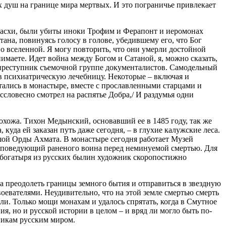
душ на границе мира мертвых. И это пограничье привлекает
ь Пасхи, были убиты иноки Трофим и Ферапонт и иеромонах
на, повинуясь голосу в голове, убедившему его, что Бог
я во вселенной. Я могу повторить, что они умерли достойной
онимаете. Идет война между Богом и Сатаной, я, можно сказать,
ии преступник съемочной группе документалистов. Самодельный
 в психиатрическую лечебницу. Некоторые – включая и
тались в монастыре, вместе с прославленными старцами и
ессловесно смотрел на распятье Добра,/ И раздумья одни
похожа. Тихон Медынский, основавший ее в 1485 году, так же
уда ей заказан путь даже сегодня, – в глухие калужские леса.
ьшой Орды Ахмата. В монастыре сегодня работает Музей
, исповедующий раненого воина перед неминуемой смертью. Для
а богатыря из русских былин художник скоропостижно
ва преодолеть границы земного бытия и отправиться в звездную
оевателями. Неудивительно, что на этой земле смертью смерть
и. Только мощи монахам и удалось спрятать, когда в Смутное
я, но и русской истории в целом – и вряд ли могло быть по-
никам русским миром.