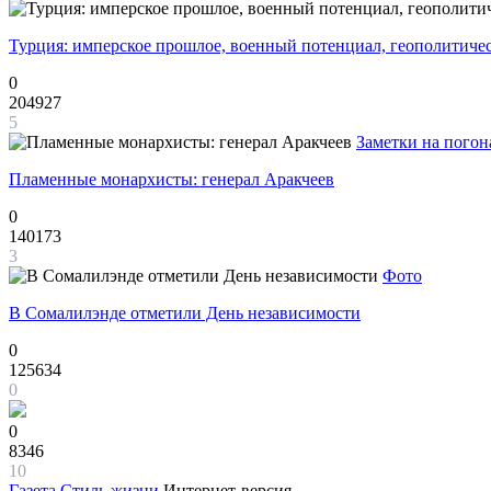
Турция: имперское прошлое, военный потенциал, геополитиче
0
204927
5
Заметки на погон
Пламенные монархисты: генерал Аракчеев
0
140173
3
Фото
В Сомалилэнде отметили День независимости
0
125634
0
0
8346
10
Газета
Стиль жизни
Интернет-версия