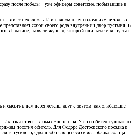
 сразу после победы – уже офицеры советские, побывавшие в
 – это ее некрополь. И он напоминает паломнику не только
ще представляет собой своего рода внутренний двор пустыни. В
го в Платине, назвали журнал, который они начали выпускать
 и смерть в нем переплетены друг с другом, как огибающие
. Их раки стоят в храмах монастыря. У стен обители упокоены
рижды посетил обитель. Для Федора Достоевского поездка в
свете тусклого, едва пробивающегося сквозь облака солнца