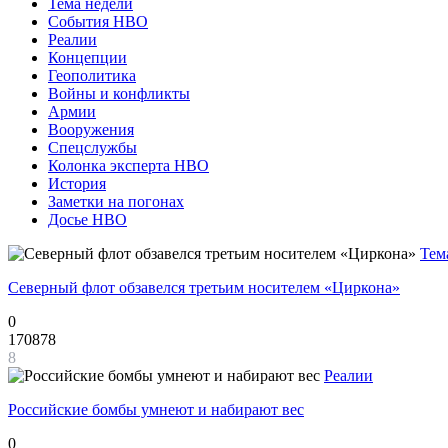
Тема недели
События НВО
Реалии
Концепции
Геополитика
Войны и конфликты
Армии
Вооружения
Спецслужбы
Колонка эксперта НВО
История
Заметки на погонах
Досье НВО
Тем
Северный флот обзавелся третьим носителем «Циркона»
0
170878
8
Реалии
Российские бомбы умнеют и набирают вес
0