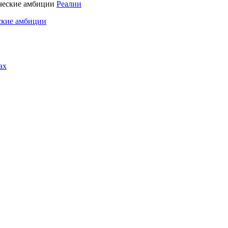
Реалии
ские амбиции
ах