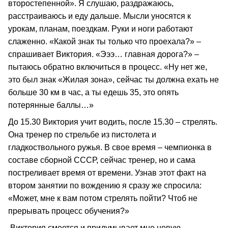
второстепенной». Я слушаю, раздражаюсь,
расстраиваюсь и еду дальше. Мысли уносятся к
урокам, планам, поездкам. Руки и ноги работают
слаженно. «Какой знак ты только что проехала?» –
спрашивает Виктория. «Эээ… главная дорога?» –
пытаюсь обратно включиться в процесс. «Ну нет же,
это был знак «Жилая зона», сейчас ты должна ехать не
больше 30 км в час, а ты едешь 35, это опять
потерянные баллы…»
До 15.30 Виктория учит водить, после 15.30 – стрелять.
Она тренер по стрельбе из пистолета и
гладкоствольного ружья. В свое время – чемпионка в
составе сборной СССР, сейчас тренер, но и сама
постреливает время от времени. Узнав этот факт на
втором занятии по вождению я сразу же спросила:
«Может, мне к вам потом стрелять пойти? Чтоб не
прерывать процесс обучения?»
Виктория смеется и придумывает мне новую