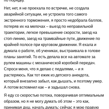
по порядку.
Нет, нет, я не проехала по встречке, не создала
аварийной ситуации, не устроила того самого
экстренного торможения, я просто недобрала баллов,
потеряв их на мелочах – выезд по неправильной
траектории, легкое превышение скорости, заезд на
стоп-линию, заезд на трамвайные пути, движение по
крайней полосе при круговом движении. Я ехала и
думала о работе, об учениках, выстраивала в голове
планы занятий. То есть делала все на автомате за
рулем машины с механической коробкой передач.
Спроси меня, что я делаю с педалями, – и я
растеряюсь. Как тот ежик из детского анекдота,
который внезапно забыл, как дышать, и поэтому умер.
А потом вспомнил как – и задышал снова.
Я еду со скоростью потока, поворачивая оптимальным
образом, но я не могу думать об этом – это как,
принимая душ, начать думать: сейчас я мою правую