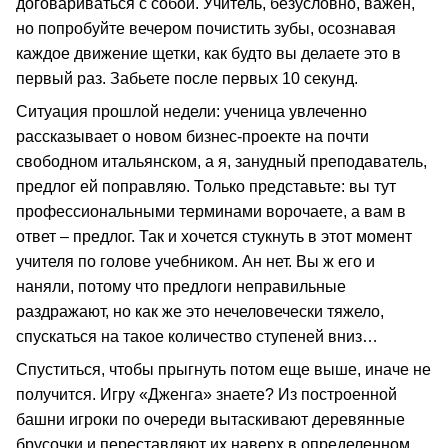
договариваться с собой. Учитель, безусловно, важен,
но попробуйте вечером почистить зубы, осознавая
каждое движение щетки, как будто вы делаете это в
первый раз. Забьете после первых 10 секунд.
Ситуация прошлой недели: ученица увлеченно
рассказывает о новом бизнес-проекте на почти
свободном итальянском, а я, занудный преподаватель,
предлог ей поправляю. Только представьте: вы тут
профессиональными терминами ворочаете, а вам в
ответ – предлог. Так и хочется стукнуть в этот момент
учителя по голове учебником. Ан нет. Вы ж его и
наняли, потому что предлоги неправильные
раздражают, но как же это нечеловечески тяжело,
спускаться на такое количество ступеней вниз…
Спуститься, чтобы прыгнуть потом еще выше, иначе не
получится. Игру «Дженга» знаете? Из построенной
башни игроки по очереди вытаскивают деревянные
брусочки и переставляют их наверх в определенном