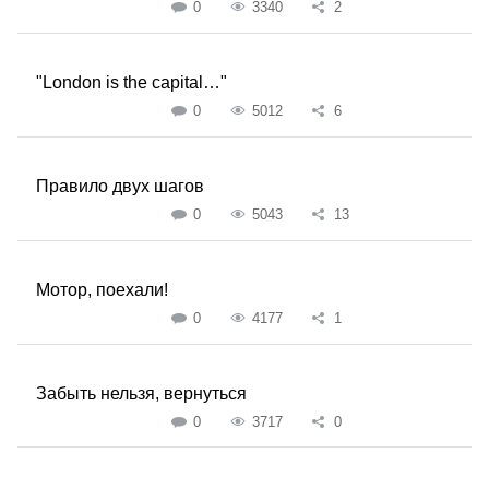
0
3340
2
"London is the capital…"
0
5012
6
Правило двух шагов
0
5043
13
Мотор, поехали!
0
4177
1
Забыть нельзя, вернуться
0
3717
0