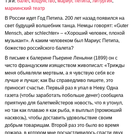
Тэги:
балет
,
кощунство
,
мариус петипа
,
литургия
,
мариинский театр
В России идет Год Петипа. 200 лет назад появился на
свет будущий волшебник танца. Немцы говорят: «Guter
Mensch, aber schlechter» – «Хороший человек, плохой
музыкант». А каким человеком был Мариус Петипа,
божество российского балета?
В письме к балерине Пьерине Леньяни (1899) он с
чисто французским изяществом живописал: «Трижды
меня объявляли мертвым, а я чувствую себя все
лучше и лучше; как Вы справедливо пишете, это
приносит счастье. Первый раз я упал в Неву. Одна
газета (чтобы заработать побольше денег) сообщила
приятную для балетмейстеров новость, что я утонул,
но так как плаваю я как рыба, я выплыл (промокший
насквозь), чтобы доставить удовольствие своим
добрым товарищам. Второй раз это было во время
пожара, в котором мне посчастливилось спасти двух