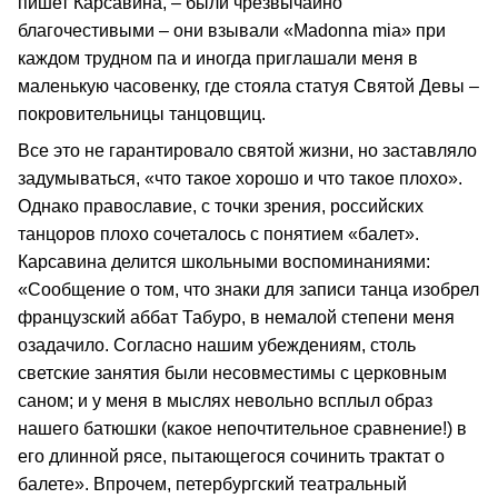
пишет Карсавина, – были чрезвычайно
благочестивыми – они взывали «Madonna mia» при
каждом трудном па и иногда приглашали меня в
маленькую часовенку, где стояла статуя Святой Девы –
покровительницы танцовщиц.
Все это не гарантировало святой жизни, но заставляло
задумываться, «что такое хорошо и что такое плохо».
Однако православие, с точки зрения, российских
танцоров плохо сочеталось с понятием «балет».
Карсавина делится школьными воспоминаниями:
«Сообщение о том, что знаки для записи танца изобрел
французский аббат Табуро, в немалой степени меня
озадачило. Согласно нашим убеждениям, столь
светские занятия были несовместимы с церковным
саном; и у меня в мыслях невольно всплыл образ
нашего батюшки (какое непочтительное сравнение!) в
его длинной рясе, пытающегося сочинить трактат о
балете». Впрочем, петербургский театральный