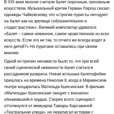
В XIX веке многие считали балет порочным, греховным
искусством. Музыкальный критик Герман Ларош сказал
однажды Чайковскому, что «строгие пуристы негодуют
на балет как на зрелище соблазнительное и
сладострастное». Великий композитор удивился:
«Балет – самое невинное, самое нравственное из всех
искусств. Если это не так, то отчего же всегда водят в
него детей?» Но пуритане оставались при своем
мнении.
Одной из причин ненависти было то, что при всей
своей сценической невинности балет считался
рассадником разврата. Новая вспышка балетофобии
пришлась на времена Николая II, когда в Мариинском
театре воцарилась Матильда Кшесинская. В фильме
«Матильда» Кшесинская танцует с внезапно
обнажившейся грудью. Скорее всего сценарист
оттолкнулся от мемуаров Тамары Карсавиной
«Театральная улица», но переписал историю с