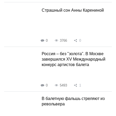
Страшный сон Анны Карениной
0
3766
0
Россия – без "золота". В Москве
завершился XV Международный
конкурс артистов балета
0
5493
1
В балетную фальшь стреляют из
револьвера