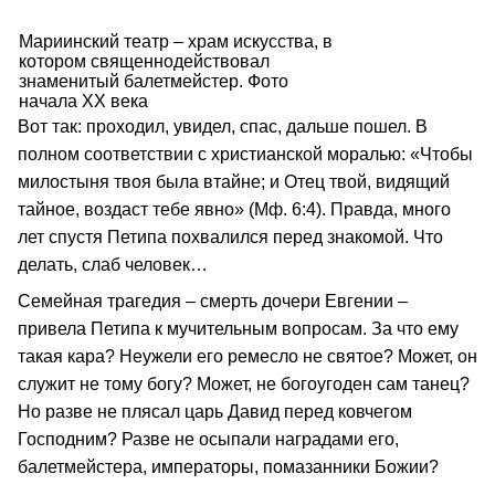
Мариинский театр – храм искусства, в
котором священнодействовал
знаменитый балетмейстер. Фото
начала XX века
Вот так: проходил, увидел, спас, дальше пошел. В
полном соответствии с христианской моралью: «Чтобы
милостыня твоя была втайне; и Отец твой, видящий
тайное, воздаст тебе явно» (Мф. 6:4). Правда, много
лет спустя Петипа похвалился перед знакомой. Что
делать, слаб человек…
Семейная трагедия – смерть дочери Евгении –
привела Петипа к мучительным вопросам. За что ему
такая кара? Неужели его ремесло не святое? Может, он
служит не тому богу? Может, не богоугоден сам танец?
Но разве не плясал царь Давид перед ковчегом
Господним? Разве не осыпали наградами его,
балетмейстера, императоры, помазанники Божии?