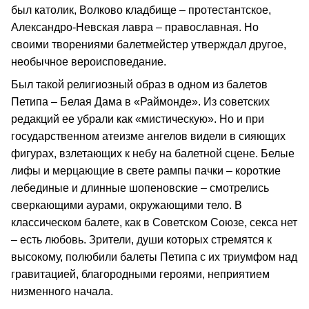
был католик, Волково кладбище – протестантское,
Александро-Невская лавра – православная. Но
своими творениями балетмейстер утверждал другое,
необычное вероисповедание.
Был такой религиозный образ в одном из балетов
Петипа – Белая Дама в «Раймонде». Из советских
редакций ее убрали как «мистическую». Но и при
государственном атеизме ангелов видели в сияющих
фигурах, взлетающих к небу на балетной сцене. Белые
лифы и мерцающие в свете рампы пачки – короткие
лебединые и длинные шопеновские – смотрелись
сверкающими аурами, окружающими тело. В
классическом балете, как в Советском Союзе, секса нет
– есть любовь. Зрители, души которых стремятся к
высокому, полюбили балеты Петипа с их триумфом над
гравитацией, благородными героями, неприятием
низменного начала.