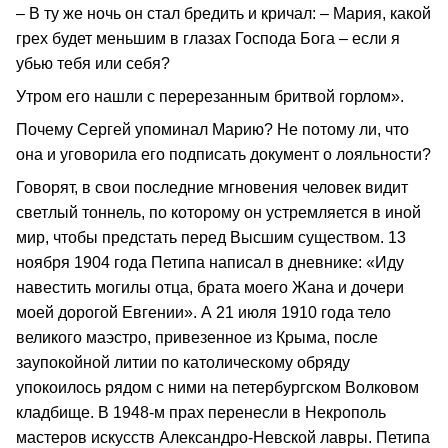
– В ту же ночь он стал бредить и кричал: – Мария, какой
грех будет меньшим в глазах Господа Бога – если я
убью тебя или себя?
Утром его нашли с перерезанным бритвой горлом».
Почему Сергей упоминал Марию? Не потому ли, что
она и уговорила его подписать документ о лояльности?
Говорят, в свои последние мгновения человек видит
светлый тоннель, по которому он устремляется в иной
мир, чтобы предстать перед Высшим существом. 13
ноября 1904 года Петипа написал в дневнике: «Иду
навестить могилы отца, брата моего Жана и дочери
моей дорогой Евгении». А 21 июля 1910 года тело
великого маэстро, привезенное из Крыма, после
заупокойной литии по католическому обряду
упокоилось рядом с ними на петербургском Волковом
кладбище. В 1948-м прах перенесли в Некрополь
мастеров искусств Александро-Невской лавры. Петипа