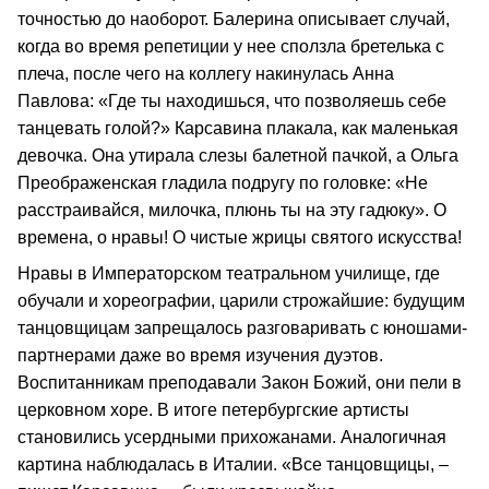
точностью до наоборот. Балерина описывает случай,
когда во время репетиции у нее сползла бретелька с
плеча, после чего на коллегу накинулась Анна
Павлова: «Где ты находишься, что позволяешь себе
танцевать голой?» Карсавина плакала, как маленькая
девочка. Она утирала слезы балетной пачкой, а Ольга
Преображенская гладила подругу по головке: «Не
расстраивайся, милочка, плюнь ты на эту гадюку». О
времена, о нравы! О чистые жрицы святого искусства!
Нравы в Императорском театральном училище, где
обучали и хореографии, царили строжайшие: будущим
танцовщицам запрещалось разговаривать с юношами-
партнерами даже во время изучения дуэтов.
Воспитанникам преподавали Закон Божий, они пели в
церковном хоре. В итоге петербургские артисты
становились усердными прихожанами. Аналогичная
картина наблюдалась в Италии. «Все танцовщицы, –